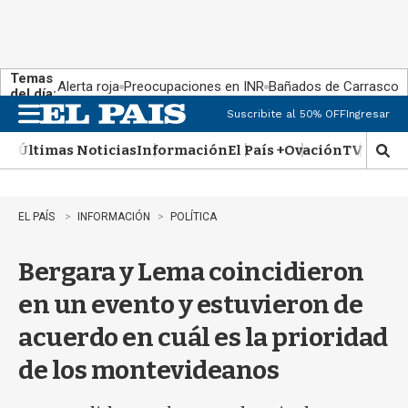
Temas
Alerta roja
Preocupaciones en INR
Bañados de Carrasco
del día:
Suscribite al 50% OFF
Ingresar
M
e
Últimas Noticias
Información
El País +
Ovación
TV Show
n
M
u
o
s
t
EL PAÍS
INFORMACIÓN
POLÍTICA
r
a
Bergara y Lema coincidieron
r
b
en un evento y estuvieron de
�
s
acuerdo en cuál es la prioridad
q
u
de los montevideanos
e
d