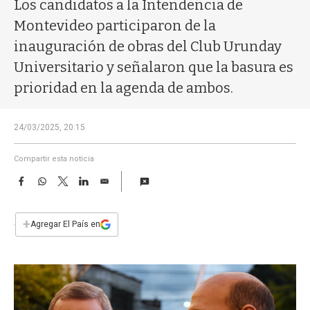
a
Los candidatos a la Intendencia de
Montevideo participaron de la
inauguración de obras del Club Urunday
Universitario y señalaron que la basura es
prioridad en la agenda de ambos.
24/03/2025, 20:15
Compartir esta noticia
F
W
T
L
E
a
h
w
i
m
c
a
i
n
a
e
t
t
k
i
+
Agregar El País en
b
s
t
e
l
o
A
e
d
o
p
r
I
k
p
n