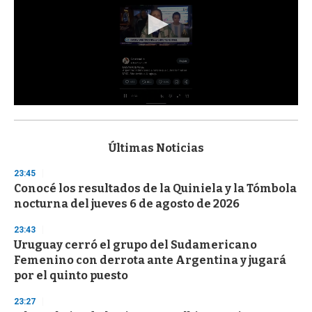
0
s
e
c
Últimas Noticias
o
n
23:45
d
Conocé los resultados de la Quiniela y la Tómbola
s
o
nocturna del jueves 6 de agosto de 2026
f
3
23:43
3
s
Uruguay cerró el grupo del Sudamericano
e
Femenino con derrota ante Argentina y jugará
c
por el quinto puesto
o
n
d
23:27
s