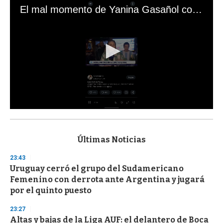
El mal momento de Yanina Gasañol con un hincha argentino en "Subrayado"
0
s
e
c
Últimas Noticias
o
n
23:43
d
Uruguay cerró el grupo del Sudamericano
s
o
Femenino con derrota ante Argentina y jugará
f
por el quinto puesto
3
3
s
23:27
e
Altas y bajas de la Liga AUF: el delantero de Boca