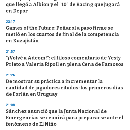
c
que llegó a Albion y el "10" de Racing que jugará
o
n
en Depor
d
s
23:17
Games of the Future: Peñarol a paso firme se
metió en los cuartos de final de la competencia
en Kazajistán
21:57
"¡Volvé a Adeom!": el filoso comentario de Yesty
Prieto a Valeria Ripoll en plena Cena de Famosos
21:26
De mostrar su práctica a incrementar la
cantidad de jugadores citados: los primeros días
de Forlán en Uruguay
21:08
Sánchez anunció que la Junta Nacional de
Emergencias se reunirá para prepararse ante el
fenómeno de El Niño