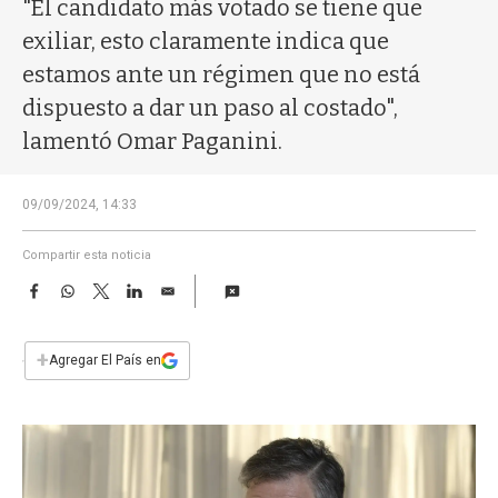
a
"El candidato más votado se tiene que
exiliar, esto claramente indica que
estamos ante un régimen que no está
dispuesto a dar un paso al costado",
lamentó Omar Paganini.
09/09/2024, 14:33
Compartir esta noticia
F
W
T
L
E
a
h
w
i
m
c
a
i
n
a
e
t
t
k
i
+
Agregar El País en
b
s
t
e
l
o
A
e
d
o
p
r
I
k
p
n