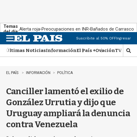
Temas
Alerta roja
Preocupaciones en INR
Bañados de Carrasco
del día:
Suscribite al 50% OFF
Ingresar
M
e
Últimas Noticias
Información
El País +
Ovación
TV Show
n
M
u
o
s
t
EL PAÍS
INFORMACIÓN
POLÍTICA
r
a
Canciller lamentó el exilio de
r
b
González Urrutia y dijo que
�
s
Uruguay ampliará la denuncia
q
u
contra Venezuela
e
d