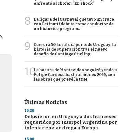
enfrentó al chofer: "En shock"
8
La figura del Carnaval que tuvo un cruce
con Petinatti debuta como conductor de
-
un histórico programa
o,
9
Correrá 50 km al día por todo Uruguay: la
historia de superación tras el nuevo
desafío de Santiago Stirling
10
La basura de Montevideo seguirá yendo a
Felipe Cardoso hasta al menos 2055, con
las obras que prevé la IMM
Últimas Noticias
15:30
Detuvieron en Uruguay a dos franceses
requeridos por Interpol Argentina por
intentar enviar droga a Europa
15:00