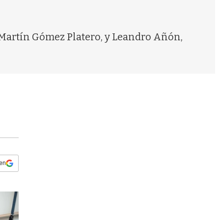
s
q
u
e
o Martín Gómez Platero, y Leandro Añón,
d
a
 en