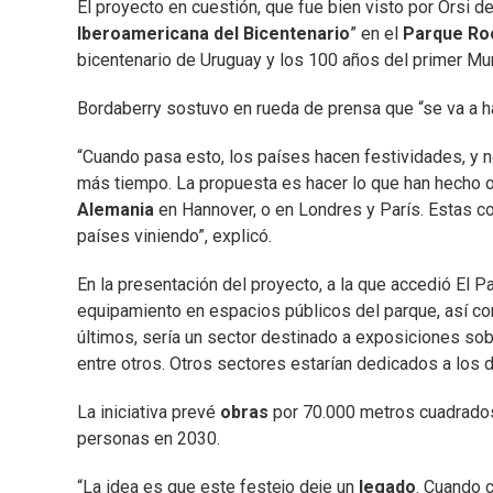
El proyecto en cuestión, que fue bien visto por Orsi d
Iberoamericana del Bicentenario
” en el
Parque Ro
bicentenario de Uruguay y los 100 años del primer Mun
Bordaberry sostuvo en rueda de prensa que “se va a 
“Cuando pasa esto, los países hacen festividades, y n
más tiempo. La propuesta es hacer lo que han hecho
Alemania
en Hannover, o en Londres y París. Estas co
países viniendo”, explicó.
En la presentación del proyecto, a la que accedió El
equipamiento en espacios públicos del parque, así co
últimos, sería un sector destinado a exposiciones sob
entre otros. Otros sectores estarían dedicados a los
La iniciativa prevé
obras
por 70.000 metros cuadrados 
personas en 2030.
“La idea es que este festejo deje un
legado
. Cuando 