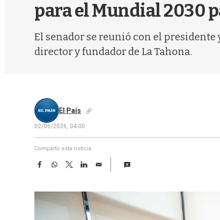
para el Mundial 2030 p
El senador se reunió con el presidente
director y fundador de La Tahona.
El País
02/06/2026, 04:00
Compartir esta noticia
F
W
T
L
E
a
h
w
i
m
c
a
i
n
a
e
t
t
k
i
b
s
t
e
l
o
A
e
d