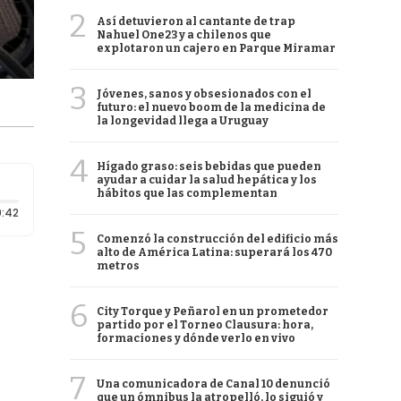
2
Así detuvieron al cantante de trap
Nahuel One23 y a chilenos que
explotaron un cajero en Parque Miramar
3
Jóvenes, sanos y obsesionados con el
futuro: el nuevo boom de la medicina de
la longevidad llega a Uruguay
4
Hígado graso: seis bebidas que pueden
ayudar a cuidar la salud hepática y los
hábitos que las complementan
Duración: 42 segundos
:42
5
Comenzó la construcción del edificio más
alto de América Latina: superará los 470
metros
6
City Torque y Peñarol en un prometedor
partido por el Torneo Clausura: hora,
formaciones y dónde verlo en vivo
7
Una comunicadora de Canal 10 denunció
que un ómnibus la atropelló, lo siguió y