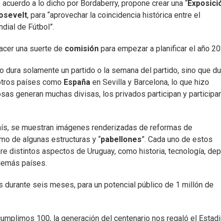
e acuerdo a lo dicho por Bordaberry, propone crear una “
Exposici
osevelt
, para “aprovechar la coincidencia histórica entre el
dial de Fútbol”.
hacer una suerte de
comisión
para empezar a planificar el año 20
o dura solamente un partido o la semana del partido, sino que du
 otros países como
España
en Sevilla y Barcelona, lo que hizo
sas generan muchas divisas, los privados participan y participa
 País, se muestran imágenes renderizadas de reformas de
mo de algunas estructuras y “
pabellones
”. Cada uno de estos
re distintos aspectos de Uruguay, como historia, tecnología, dep
 demás países.
durante seis meses, para un potencial público de 1 millón de
cumplimos 100, la generación del centenario nos regaló el Estad