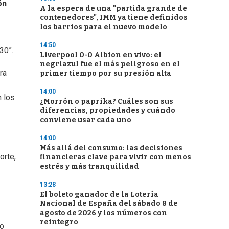
ón
A la espera de una "partida grande de
contenedores", IMM ya tiene definidos
los barrios para el nuevo modelo
14:50
30”.
Liverpool 0-0 Albion en vivo: el
negriazul fue el más peligroso en el
ra
primer tiempo por su presión alta
14:00
n los
¿Morrón o paprika? Cuáles son sus
diferencias, propiedades y cuándo
conviene usar cada uno
14:00
Más allá del consumo: las decisiones
orte,
financieras clave para vivir con menos
estrés y más tranquilidad
13:28
El boleto ganador de la Lotería
Nacional de España del sábado 8 de
agosto de 2026 y los números con
reintegro
io