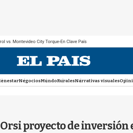
rol vs. Montevideo City Torque
En Clave País
ienestar
Negocios
Mundo
Rurales
Narrativas visuales
Opin
Orsi proyecto de inversión