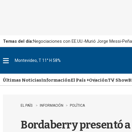
Temas del día:
Negociaciones con EE.UU.
Murió Jorge Messi
Peña
Montevideo, T 11° H 58%
M
e
n
u
Últimas Noticias
Información
El País +
Ovación
TV Show
B
EL PAÍS
INFORMACIÓN
POLÍTICA
Bordaberry presentó a 