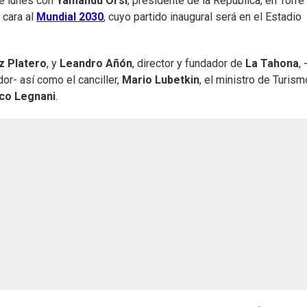
e lunes con
Yamandú Orsi
, presidente de la República, en Torre
 cara al
Mundial 2030
, cuyo partido inaugural será en el Estadio
z Platero
, y
Leandro Añón
, director y fundador de
La Tahona
, 
or- así como el canciller,
Mario Lubetkin
, el ministro de Turism
co Legnani
.