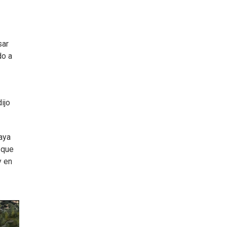
sar
do a
dijo
aya
 que
y en