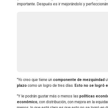
importante. Después es ir mejorándolo y perfeccionánd
"Yo creo que tiene un
componente de mezquindad
u
plazo
como un logro de tres días.
Esto no se logró e
"Y le podrán gustar más o menos las
políticas econó
económico
, con distribución, con mejora en la equid
menos, lo que está claro es que esto no se logró en d