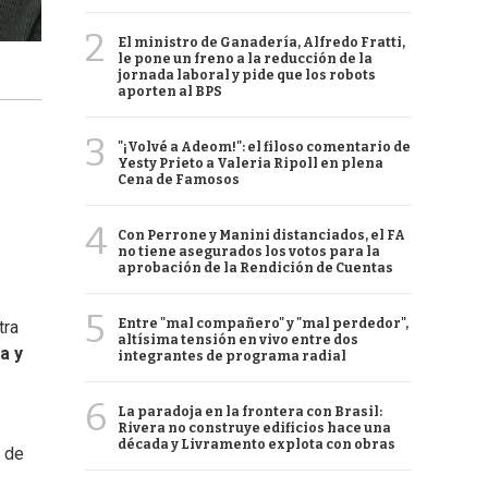
2
El ministro de Ganadería, Alfredo Fratti,
le pone un freno a la reducción de la
jornada laboral y pide que los robots
aporten al BPS
3
"¡Volvé a Adeom!": el filoso comentario de
Yesty Prieto a Valeria Ripoll en plena
Cena de Famosos
4
Con Perrone y Manini distanciados, el FA
no tiene asegurados los votos para la
aprobación de la Rendición de Cuentas
5
Entre "mal compañero" y "mal perdedor",
tra
altísima tensión en vivo entre dos
a y
integrantes de programa radial
6
La paradoja en la frontera con Brasil:
Rivera no construye edificios hace una
década y Livramento explota con obras
n de