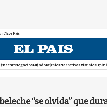
En Clave País
ienestar
Negocios
Mundo
Rurales
Narrativas visuales
Opin
eleche “se olvida” que dura