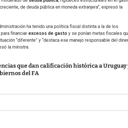
vel moderado de
deuda pública
, rigideces estructurales en el gas
ecreciente, de deuda pública en moneda extranjera”, expresó la
inistración ha tenido una política fiscal distinta a la de los
para financiar
excesos de gasto
y se ponían metas fiscales q
ituación “diferente” y “destaca ese manejo responsable del dine
só la ministra.
ncias que dan calificación histórica a Uruguay 
biernos del FA