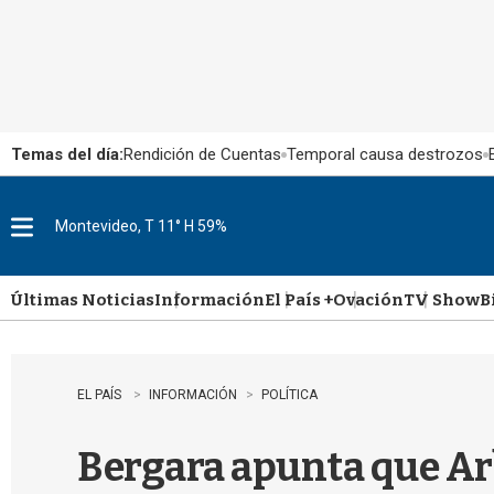
Temas del día:
Rendición de Cuentas
Temporal causa destrozos
Montevideo, T 11° H 59%
M
e
n
u
Últimas Noticias
Información
El País +
Ovación
TV Show
B
EL PAÍS
INFORMACIÓN
POLÍTICA
Bergara apunta que Arb