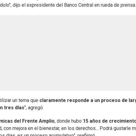
olo", dijo el expresidente del Banco Central en rueda de prensa.
tilizar un tema que
claramente responde a un proceso de lar
n tres días
", agregó.
micas del Frente Amplio
, donde hubo
15 años de crecimient
ad, con mejora en el bienestar, en los derechos... Podrá gustarle 
os días, es un proceso acumulativo", reafirmó.