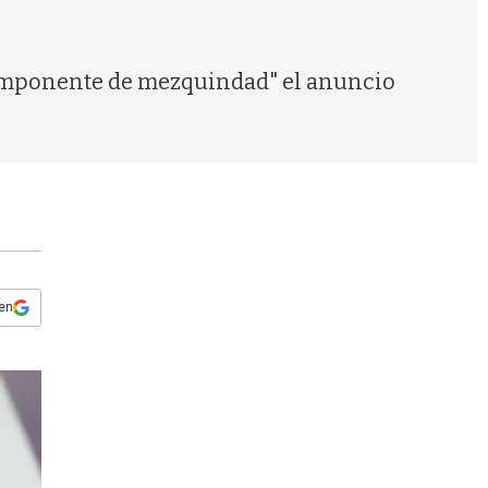
s
q
u
e
 componente de mezquindad" el anuncio
d
a
 en