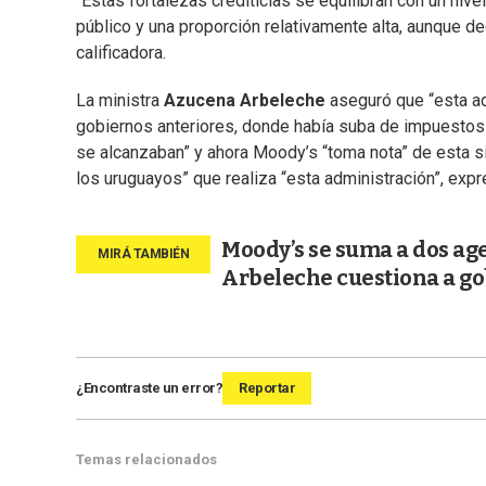
“Estas fortalezas crediticias se equilibran con un ni
público y una proporción relativamente alta, aunque d
calificadora.
La ministra
Azucena Arbeleche
aseguró que “esta adm
gobiernos anteriores, donde había suba de impuestos 
se alcanzaban” y ahora Moody’s “toma nota” de esta s
los uruguayos” que realiza “esta administración”, expre
Moody’s se suma a dos age
Arbeleche cuestiona a go
¿Encontraste un error?
Reportar
Temas relacionados