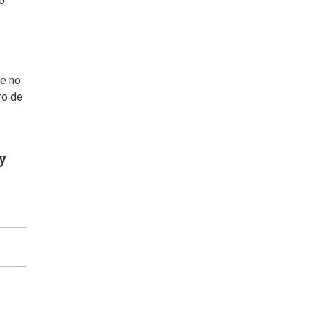
to
ue no
ro de
y