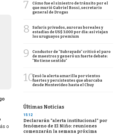
7
Cómo fue el siniestro de tránsito por el
que murió Gabriel Rossi, secretario
general de Drogas
8
Safaris privados, auroras boreales y
estadías de US$ 3.000 por día: así viajan
los uruguayos premium
9
Conductor de "Subrayado" criticó el paro
de maestros y generó un fuerte debate:
"No tiene sentido"
10
Cesó la alerta amarilla por vientos
fuertes y persistentes que abarcaba
desde Montevideo hasta el Chuy
go
Últimas Noticias
15:12
o
Declararán "alerta institucional" por
fenómeno de El Niño: reuniones
más o
comenzarán la semana próxima