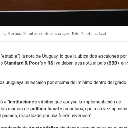
he y Herman Kamil en conferencia ayer.
Foto: Estefanía Leal
“estable”) la nota de Uruguay, lo que la ubica dos escalones por
es
Standard & Poor’s
y
R&I
ya daban esa nota al país (
BBB
+ en 
euda uruguaya un escalón por encima del mínimo dentro del grado
ó a “
instituciones sólidas
que apoyan la implementación de
 los marcos de
política fiscal
y monetaria, que a su vez apuntan
 pasado, respaldado por una fuerte inversión”.