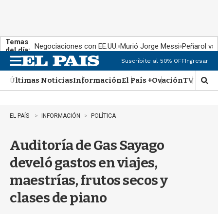
Temas
Negociaciones con EE.UU.
Murió Jorge Messi
Peñarol vs
del día:
Suscribite al 50% OFF
Ingresar
M
e
Últimas Noticias
Información
El País +
Ovación
TV Show
n
M
u
o
s
t
EL PAÍS
INFORMACIÓN
POLÍTICA
r
a
Auditoría de Gas Sayago
r
b
develó gastos en viajes,
�
s
maestrías, frutos secos y
q
u
clases de piano
e
d