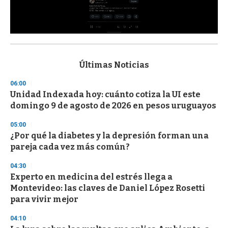
0
s
e
c
Últimas Noticias
o
n
06:00
d
Unidad Indexada hoy: cuánto cotiza la UI este
s
o
domingo 9 de agosto de 2026 en pesos uruguayos
f
3
05:00
3
s
¿Por qué la diabetes y la depresión forman una
e
pareja cada vez más común?
c
o
04:30
n
d
Experto en medicina del estrés llega a
s
Montevideo: las claves de Daniel López Rosetti
para vivir mejor
04:10