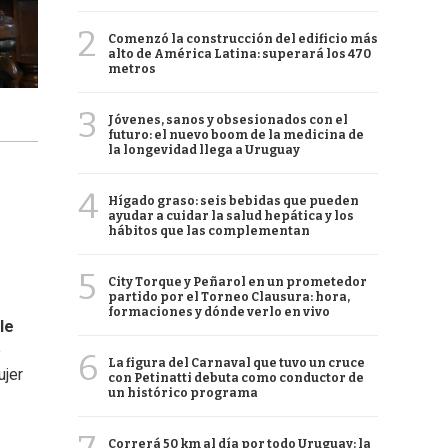
2
Comenzó la construcción del edificio más
alto de América Latina: superará los 470
metros
3
Jóvenes, sanos y obsesionados con el
futuro: el nuevo boom de la medicina de
la longevidad llega a Uruguay
4
Hígado graso: seis bebidas que pueden
ayudar a cuidar la salud hepática y los
hábitos que las complementan
5
City Torque y Peñarol en un prometedor
partido por el Torneo Clausura: hora,
formaciones y dónde verlo en vivo
le
e
6
La figura del Carnaval que tuvo un cruce
ujer
con Petinatti debuta como conductor de
un histórico programa
Correrá 50 km al día por todo Uruguay: la