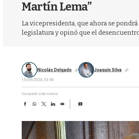
Martín Lema”
La vicepresidenta, que ahora se pondrá e
legislatura y opinó que el desencuentro
Nicolás Delgado
Joaquín Silva
15/09/2024, 03:45
Compartir esta noticia
F
W
T
L
E
a
h
w
i
m
c
a
i
n
a
e
t
t
k
i
b
s
t
e
l
o
A
e
d