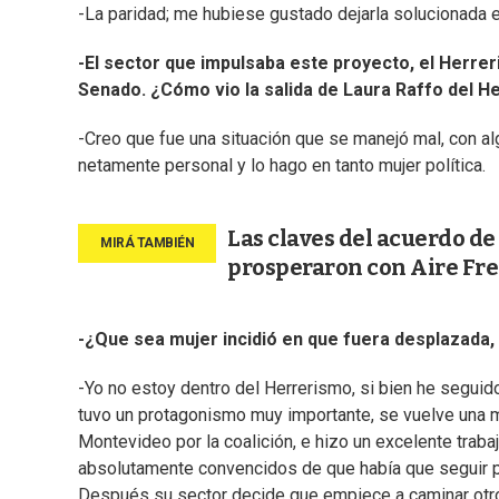
-La paridad; me hubiese gustado dejarla solucionada en
-El sector que impulsaba este proyecto, el Herrer
Senado. ¿Cómo vio la salida de Laura Raffo del 
-Creo que fue una situación que se manejó mal, con alg
netamente personal y lo hago en tanto mujer política.
Las claves del acuerdo de
prosperaron con Aire Fre
-¿Que sea mujer incidió en que fuera desplazada,
-Yo no estoy dentro del Herrerismo, si bien he seguid
tuvo un protagonismo muy importante, se vuelve una mu
Montevideo por la coalición, e hizo un excelente traba
absolutamente convencidos de que había que seguir pr
Después su sector decide que empiece a caminar otr