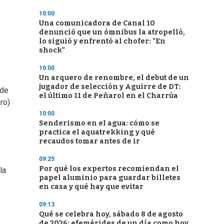
10:00
Una comunicadora de Canal 10
denunció que un ómnibus la atropelló,
lo siguió y enfrentó al chofer: "En
shock"
10:00
Un arquero de renombre, el debut de un
jugador de selección y Aguirre de DT:
 de
el último 11 de Peñarol en el Charrúa
ro)
10:00
Senderismo en el agua: cómo se
practica el aquatrekking y qué
recaudos tomar antes de ir
09:25
Por qué los expertos recomiendan el
la
papel aluminio para guardar billetes
en casa y qué hay que evitar
09:13
Qué se celebra hoy, sábado 8 de agosto
de 2026: efemérides de un día como hoy