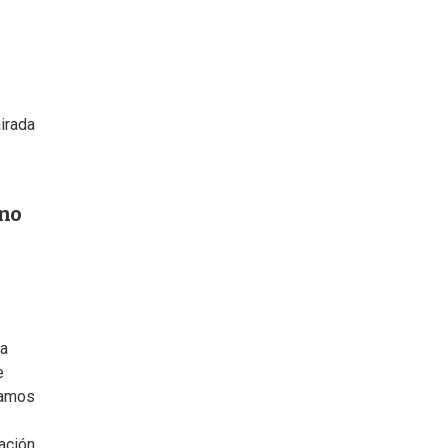
irada
 no
ra
e
íamos
ación,