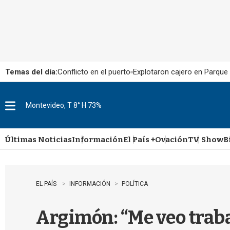
Temas del día:
Conflicto en el puerto
Explotaron cajero en Parque
Montevideo, T 8° H 73%
M
e
n
u
Últimas Noticias
Información
El País +
Ovación
TV Show
B
EL PAÍS
INFORMACIÓN
POLÍTICA
Argimón: “Me veo traba