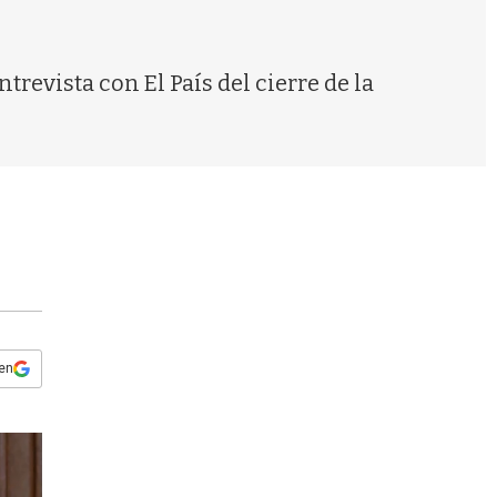
s
q
u
e
revista con El País del cierre de la
d
a
 en