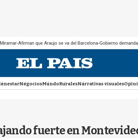
 Miramar
Afirman que Araujo se va del Barcelona
Gobierno demanda
ienestar
Negocios
Mundo
Rurales
Narrativas visuales
Opin
jando fuerte en Montevideo