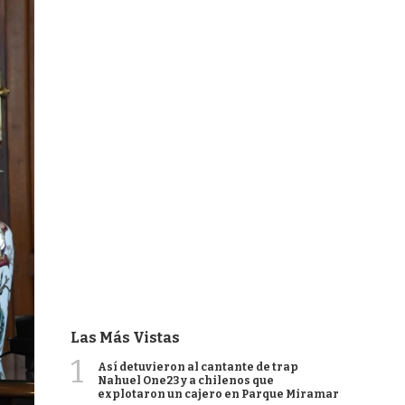
Las Más Vistas
1
Así detuvieron al cantante de trap
Nahuel One23 y a chilenos que
explotaron un cajero en Parque Miramar