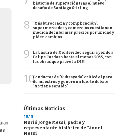
7
historia de superación tras el nuevo
desafío de Santiago Stirling
8
"Más burocracia y complicación":
supermercados y comercios cuestionan
medida de informar precios por unidad y
piden cambios
9
La basura de Montevideo seguirá yendo a
Felipe Cardoso hasta al menos 2055, con
las obras que prevé la IMM
10
Conductor de "Subrayado" criticó el paro
de maestros y generó un fuerte debate:
"No tiene sentido"
Últimas Noticias
10:18
Murió Jorge Messi, padre y
uían
representante histórico de Lionel
 es
Messi