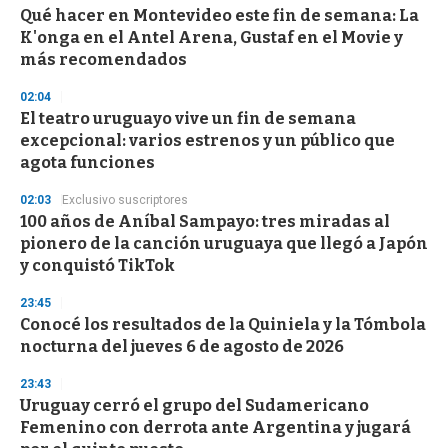
Qué hacer en Montevideo este fin de semana: La
s
o
K'onga en el Antel Arena, Gustaf en el Movie y
f
más recomendados
3
3
s
02:04
e
El teatro uruguayo vive un fin de semana
c
excepcional: varios estrenos y un público que
o
n
agota funciones
d
s
02:03
Exclusivo suscriptores
100 años de Aníbal Sampayo: tres miradas al
pionero de la canción uruguaya que llegó a Japón
y conquistó TikTok
23:45
Conocé los resultados de la Quiniela y la Tómbola
nocturna del jueves 6 de agosto de 2026
23:43
Uruguay cerró el grupo del Sudamericano
Femenino con derrota ante Argentina y jugará