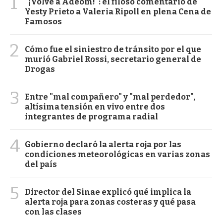
1
"¡Volvé a Adeom!": el filoso comentario de
Yesty Prieto a Valeria Ripoll en plena Cena de
Famosos
2
Cómo fue el siniestro de tránsito por el que
murió Gabriel Rossi, secretario general de
Drogas
3
Entre "mal compañero" y "mal perdedor",
altísima tensión en vivo entre dos
integrantes de programa radial
4
Gobierno declaró la alerta roja por las
condiciones meteorológicas en varias zonas
del país
5
Director del Sinae explicó qué implica la
alerta roja para zonas costeras y qué pasa
con las clases