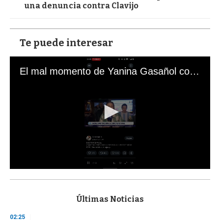
una denuncia contra Clavijo
Te puede interesar
El mal momento de Yanina Gasañol con un hincha argentino en "Subrayado"
0
s
e
c
Últimas Noticias
o
n
02:25
d