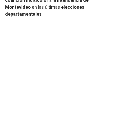
coalición multicolor
a la
Intendencia de
Montevideo
en las últimas
elecciones
departamentales
.