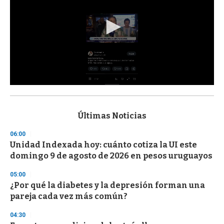
0
s
e
c
Últimas Noticias
o
n
06:00
d
Unidad Indexada hoy: cuánto cotiza la UI este
s
o
domingo 9 de agosto de 2026 en pesos uruguayos
f
3
05:00
3
s
¿Por qué la diabetes y la depresión forman una
e
pareja cada vez más común?
c
o
04:30
n