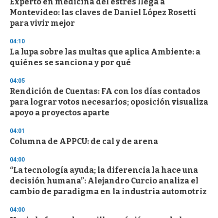
d
Experto en medicina del estrés llega a
s
Montevideo: las claves de Daniel López Rosetti
para vivir mejor
04:10
La lupa sobre las multas que aplica Ambiente: a
quiénes se sanciona y por qué
04:05
Rendición de Cuentas: FA con los días contados
para lograr votos necesarios; oposición visualiza
apoyo a proyectos aparte
04:01
Columna de APPCU: de cal y de arena
04:00
“La tecnología ayuda; la diferencia la hace una
decisión humana”: Alejandro Curcio analiza el
cambio de paradigma en la industria automotriz
04:00