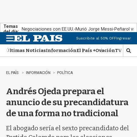
Temas
Negociaciones con EE.UU.
Murió Jorge Messi
Peñarol vs
del día:
Suscribite al 50% OFF
Ingresar
M
e
Últimas Noticias
Información
El País +
Ovación
TV Show
n
M
u
o
s
t
EL PAÍS
INFORMACIÓN
POLÍTICA
r
a
Andrés Ojeda prepara el
r
b
anuncio de su precandidatura
�
s
de una forma no tradicional
q
u
e
El abogado sería el sexto precandidato del
d