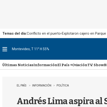
Temas del día:
Conflicto en el puerto
Explotaron cajero en Parque
Montevideo, T 11° H 55%
M
e
n
u
Últimas Noticias
Información
El País +
Ovación
TV Show
B
EL PAÍS
INFORMACIÓN
POLÍTICA
Andrés Lima aspira al 