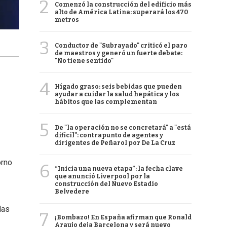
2
Comenzó la construcción del edificio más
alto de América Latina: superará los 470
metros
3
Conductor de "Subrayado" criticó el paro
de maestros y generó un fuerte debate:
"No tiene sentido"
4
Hígado graso: seis bebidas que pueden
ayudar a cuidar la salud hepática y los
hábitos que las complementan
5
De "la operación no se concretará" a "está
difícil": contrapunto de agentes y
dirigentes de Peñarol por De La Cruz
orno
6
“Inicia una nueva etapa”: la fecha clave
que anunció Liverpool por la
construcción del Nuevo Estadio
Belvedere
las
7
¡Bombazo! En España afirman que Ronald
Araujo deja Barcelona y será nuevo