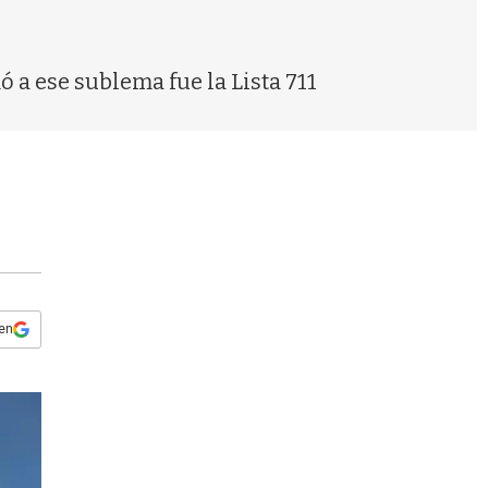
s
q
u
e
ó a ese sublema fue la Lista 711
d
a
 en