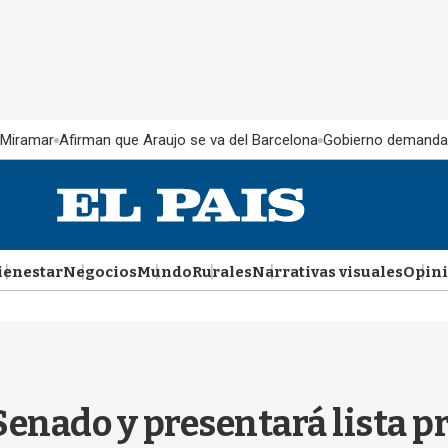
 Miramar
Afirman que Araujo se va del Barcelona
Gobierno demanda
ienestar
Negocios
Mundo
Rurales
Narrativas visuales
Opin
Senado y presentará lista p