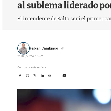
al sublema liderado po
El intendente de Salto será el primer ca
Fabián Cambiaso
21/08/2024, 15:52
Compartir esta noticia
F
W
T
L
E
a
h
w
i
m
c
a
i
n
a
e
t
t
k
i
b
s
t
e
l
o
A
e
d
o
p
r
I
k
p
n