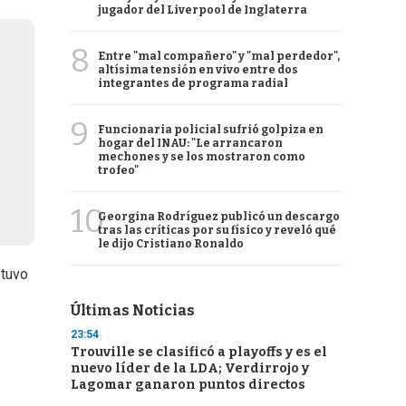
jugador del Liverpool de Inglaterra
8
Entre "mal compañero" y "mal perdedor",
altísima tensión en vivo entre dos
integrantes de programa radial
9
Funcionaria policial sufrió golpiza en
hogar del INAU: "Le arrancaron
mechones y se los mostraron como
trofeo"
10
Georgina Rodríguez publicó un descargo
tras las críticas por su físico y reveló qué
le dijo Cristiano Ronaldo
 tuvo
Últimas Noticias
23:54
Trouville se clasificó a playoffs y es el
nuevo líder de la LDA; Verdirrojo y
Lagomar ganaron puntos directos