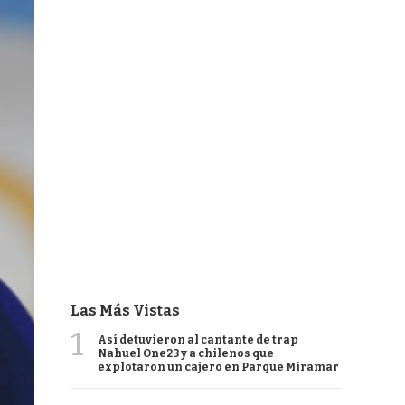
Las Más Vistas
1
Así detuvieron al cantante de trap
Nahuel One23 y a chilenos que
explotaron un cajero en Parque Miramar