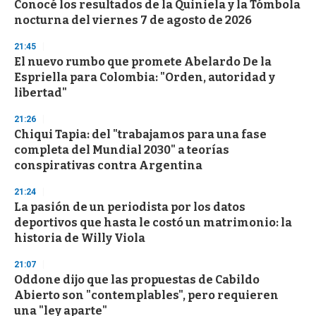
Conocé los resultados de la Quiniela y la Tómbola
c
nocturna del viernes 7 de agosto de 2026
o
n
d
21:45
s
El nuevo rumbo que promete Abelardo De la
Espriella para Colombia: "Orden, autoridad y
libertad"
21:26
Chiqui Tapia: del "trabajamos para una fase
completa del Mundial 2030" a teorías
conspirativas contra Argentina
21:24
La pasión de un periodista por los datos
deportivos que hasta le costó un matrimonio: la
historia de Willy Viola
21:07
Oddone dijo que las propuestas de Cabildo
Abierto son "contemplables", pero requieren
una "ley aparte"