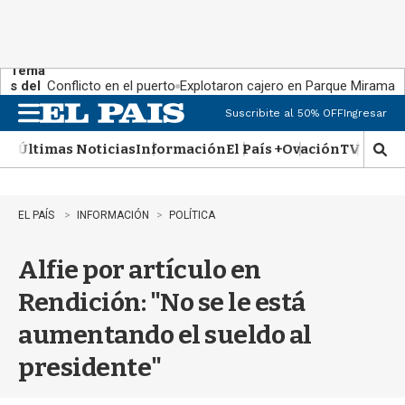
Tema
s del
Conflicto en el puerto
Explotaron cajero en Parque Miramar
día:
Suscribite al 50% OFF
Ingresar
M
e
Últimas Noticias
Información
El País +
Ovación
TV Show
n
M
u
o
s
t
EL PAÍS
INFORMACIÓN
POLÍTICA
r
a
Alfie por artículo en
r
b
Rendición: "No se le está
�
s
aumentando el sueldo al
q
u
presidente"
e
d