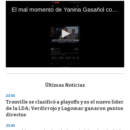
El mal momento de Yanina Gasañol con un hincha argentino en "Subrayado"
0
s
e
c
Últimas Noticias
o
n
23:54
d
Trouville se clasificó a playoffs y es el nuevo líder
s
o
de la LDA; Verdirrojo y Lagomar ganaron puntos
f
directos
3
3
s
23:45
e