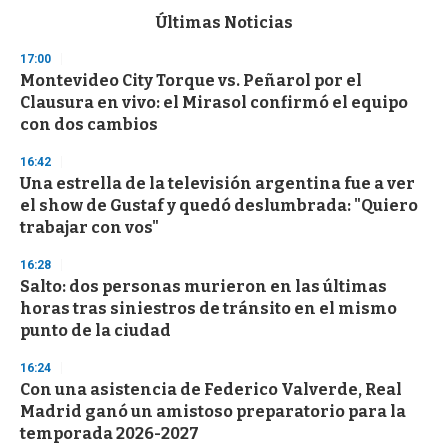
c
Últimas Noticias
o
n
17:00
d
Montevideo City Torque vs. Peñarol por el
s
o
Clausura en vivo: el Mirasol confirmó el equipo
f
con dos cambios
3
3
s
16:42
e
Una estrella de la televisión argentina fue a ver
c
el show de Gustaf y quedó deslumbrada: "Quiero
o
n
trabajar con vos"
d
s
16:28
Salto: dos personas murieron en las últimas
horas tras siniestros de tránsito en el mismo
punto de la ciudad
16:24
Con una asistencia de Federico Valverde, Real
Madrid ganó un amistoso preparatorio para la
temporada 2026-2027