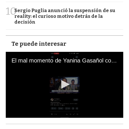
10
Sergio Puglia anunció la suspensión de su
reality: el curioso motivo detrás de la
decisión
Te puede interesar
El mal momento de Yanina Gasañol con un hincha argentino en "Subrayado"
0
s
e