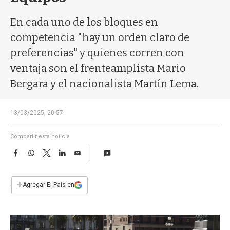
a
En cada uno de los bloques en
competencia "hay un orden claro de
preferencias" y quienes corren con
ventaja son el frenteamplista Mario
Bergara y el nacionalista Martín Lema.
13/03/2025, 20:57
Compartir esta noticia
F
W
T
L
E
a
h
w
i
m
c
a
i
n
a
e
t
t
k
i
+
Agregar El País en
b
s
t
e
l
o
A
e
d
o
p
r
I
k
p
n