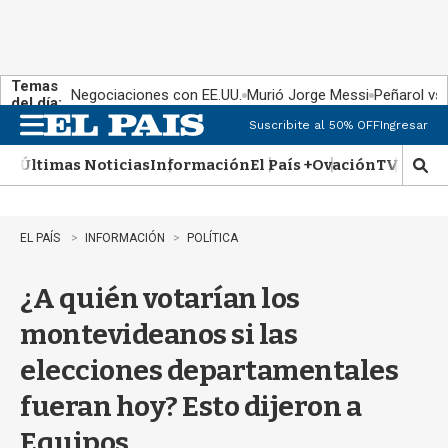
Temas
Negociaciones con EE.UU.
Murió Jorge Messi
Peñarol vs
del día:
Suscribite al 50% OFF
Ingresar
M
e
Últimas Noticias
Información
El País +
Ovación
TV Show
n
M
u
o
s
t
EL PAÍS
INFORMACIÓN
POLÍTICA
r
a
¿A quién votarían los
r
b
montevideanos si las
�
s
elecciones departamentales
q
u
fueran hoy? Esto dijeron a
e
d
Equipos