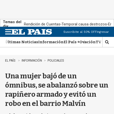
Temas del
Rendición de Cuentas
Temporal causa destrozos
En 
día:
Suscribite al 50% OFF
Ingresar
M
e
Últimas Noticias
Información
El País +
Ovación
TV Show
n
M
u
o
s
t
EL PAÍS
INFORMACIÓN
POLICIALES
r
a
Una mujer bajó de un
r
b
ómnibus, se abalanzó sobre un
�
s
rapiñero armado y evitó un
q
u
robo en el barrio Malvín
e
d