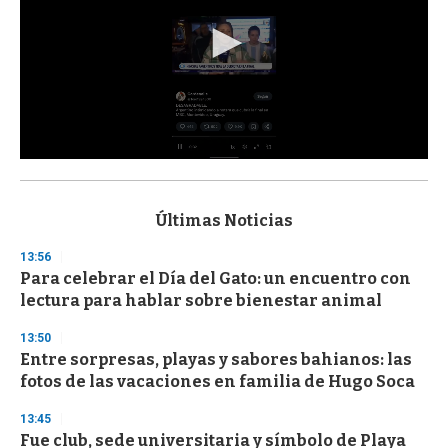
0
s
e
c
Últimas Noticias
o
n
13:56
d
Para celebrar el Día del Gato: un encuentro con
s
o
lectura para hablar sobre bienestar animal
f
3
13:50
3
s
Entre sorpresas, playas y sabores bahianos: las
e
fotos de las vacaciones en familia de Hugo Soca
c
o
13:45
n
d
Fue club, sede universitaria y símbolo de Playa