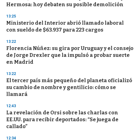
s
Hermosa: hoy debaten su posible demolición
13:25
Ministerio del Interior abrió llamado laboral
con sueldo de $63.937 para 223 cargos
13:22
Florencia Núñez: su gira por Uruguay y el consejo
de Jorge Drexler que la impulsó a probar suerte
en Madrid
13:22
El tercer país más pequeño del planeta oficializó
su cambio de nombre y gentilicio: cómo se
llamará
12:43
La revelación de Orsi sobre las charlas con
EE.UU. para recibir deportados: “Se juega de
callado”
12:34