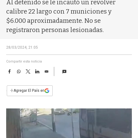
a
Al detenido se le incautó un revolver
calibre 22 largo con 7 municiones y
$6.000 aproximadamente. No se
registraron personas lesionadas.
28/03/2024, 21:05
Compartir esta noticia
F
W
T
L
E
a
h
w
i
m
c
a
i
n
a
e
t
t
k
i
+
Agregar El País en
b
s
t
e
l
o
A
e
d
o
p
r
I
k
p
n