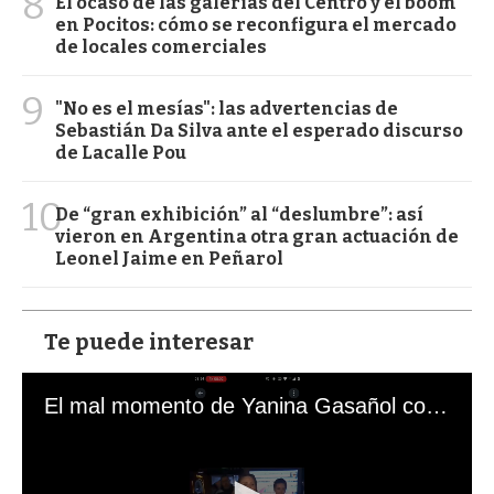
8
El ocaso de las galerías del Centro y el boom
en Pocitos: cómo se reconfigura el mercado
de locales comerciales
9
"No es el mesías": las advertencias de
Sebastián Da Silva ante el esperado discurso
de Lacalle Pou
10
De “gran exhibición” al “deslumbre”: así
vieron en Argentina otra gran actuación de
Leonel Jaime en Peñarol
Te puede interesar
El mal momento de Yanina Gasañol con un hincha argentino en "Subrayado"