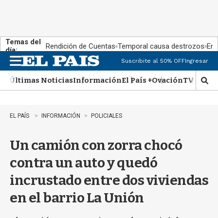
Temas del
Rendición de Cuentas
Temporal causa destrozos
En 
día:
Suscribite al 50% OFF
Ingresar
M
e
Últimas Noticias
Información
El País +
Ovación
TV Show
n
M
u
o
s
t
EL PAÍS
INFORMACIÓN
POLICIALES
r
a
Un camión con zorra chocó
r
b
contra un auto y quedó
�
s
incrustado entre dos viviendas
q
u
en el barrio La Unión
e
d