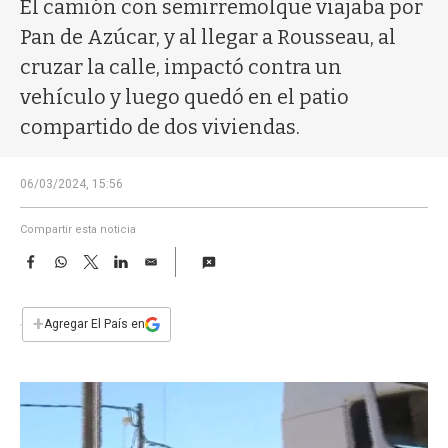
a
El camión con semirremolque viajaba por
Pan de Azúcar, y al llegar a Rousseau, al
cruzar la calle, impactó contra un
vehículo y luego quedó en el patio
compartido de dos viviendas.
06/03/2024, 15:56
Compartir esta noticia
F
W
T
L
E
a
h
w
i
m
c
a
i
n
a
e
t
t
k
i
+
Agregar El País en
b
s
t
e
l
o
A
e
d
o
p
r
I
k
p
n