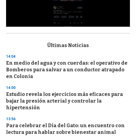
0
s
e
c
Últimas Noticias
o
n
14:04
d
En medio del agua y con cuerdas: el operativo de
s
o
Bomberos para salvar a un conductor atrapado
f
en Colonia
3
3
s
14:00
e
Estudio revela los ejercicios más eficaces para
c
bajar la presión arterial y controlar la
o
n
hipertensión
d
s
13:56
Para celebrar el Día del Gato: un encuentro con
lectura para hablar sobre bienestar animal