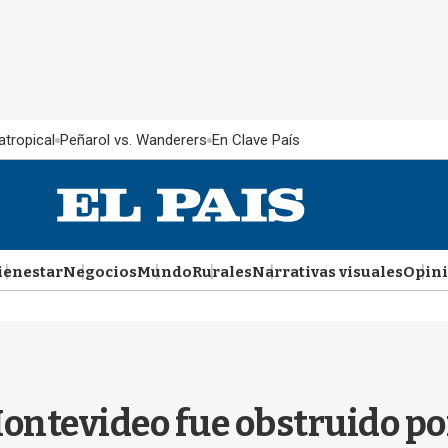
atropical
Peñarol vs. Wanderers
En Clave País
ienestar
Negocios
Mundo
Rurales
Narrativas visuales
Opin
Montevideo fue obstruido p