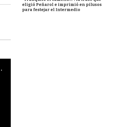
eligió Peñarol e imprimió en pilusos
para festejar el Intermedio
cha argentino en "Subrayado"