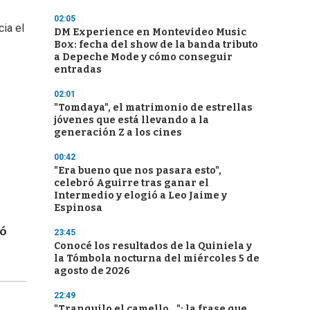
02:05
ia el
DM Experience en Montevideo Music
Box: fecha del show de la banda tributo
a Depeche Mode y cómo conseguir
entradas
02:01
"Tomdaya", el matrimonio de estrellas
jóvenes que está llevando a la
generación Z a los cines
00:42
"Era bueno que nos pasara esto",
celebró Aguirre tras ganar el
Intermedio y elogió a Leo Jaime y
Espinosa
gó
23:45
Conocé los resultados de la Quiniela y
la Tómbola nocturna del miércoles 5 de
agosto de 2026
22:49
"Tranquilo el camello...": la frase que