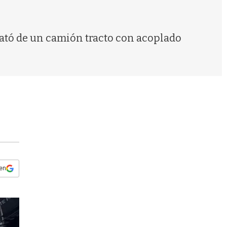
s
q
u
e
rató de un camión tracto con acoplado
d
a
 en