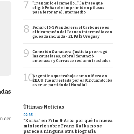
7
"Tranquilo el camello...": la frase que
eligió Peñarol e imprimió en pilusos
para festejar el Intermedio
8
Peñarol 5-1 Wanderers: el Carbonero es
el bicampeón del Torneo Intermedio con
goleada incluida - EL PAÍS Uruguay
9
Conexión Ganadera: Justicia prorrogó
las cautelares; Cabral denunció
amenazas y Carrasco reclamó traslados
10
Argentina que trabaja como niñera en
EE.UU. fue arrestada por el ICE cuando iba
a ver un partido del Mundial
adas
Últimas Noticias
02:35
n ser
"Kafka" en Film & Arts: por qué la nueva
miniserie sobre Franz Kafka no se
parece a ninguna otra biografía