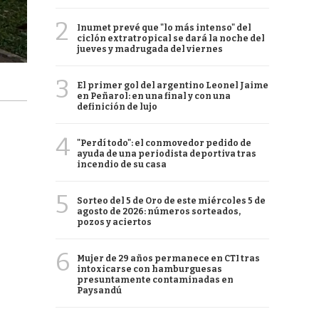
2
Inumet prevé que "lo más intenso" del
ciclón extratropical se dará la noche del
jueves y madrugada del viernes
3
El primer gol del argentino Leonel Jaime
en Peñarol: en una final y con una
definición de lujo
4
"Perdí todo": el conmovedor pedido de
ayuda de una periodista deportiva tras
incendio de su casa
5
Sorteo del 5 de Oro de este miércoles 5 de
agosto de 2026: números sorteados,
pozos y aciertos
6
Mujer de 29 años permanece en CTI tras
intoxicarse con hamburguesas
presuntamente contaminadas en
Paysandú