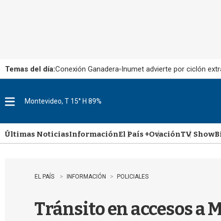
Temas del día:
Conexión Ganadera
Inumet advierte por ciclón extr
Montevideo, T 15° H 89%
M
e
n
u
Últimas Noticias
Información
El País +
Ovación
TV Show
B
EL PAÍS
INFORMACIÓN
POLICIALES
Tránsito en accesos a 