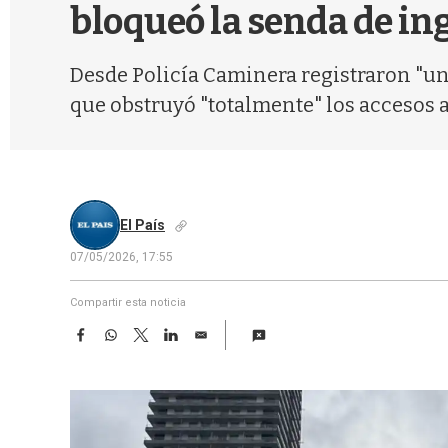
bloqueó la senda de ing
Desde Policía Caminera registraron "un
que obstruyó "totalmente" los accesos a 
El País
07/05/2026, 17:55
Compartir esta noticia
F
W
T
L
E
a
h
w
i
m
c
a
i
n
a
e
t
t
k
i
b
s
t
e
l
o
A
e
d