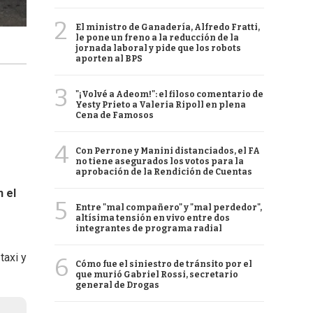
2
El ministro de Ganadería, Alfredo Fratti,
le pone un freno a la reducción de la
jornada laboral y pide que los robots
aporten al BPS
3
"¡Volvé a Adeom!": el filoso comentario de
Yesty Prieto a Valeria Ripoll en plena
Cena de Famosos
4
Con Perrone y Manini distanciados, el FA
no tiene asegurados los votos para la
aprobación de la Rendición de Cuentas
n el
5
Entre "mal compañero" y "mal perdedor",
altísima tensión en vivo entre dos
integrantes de programa radial
taxi y
6
Cómo fue el siniestro de tránsito por el
que murió Gabriel Rossi, secretario
general de Drogas