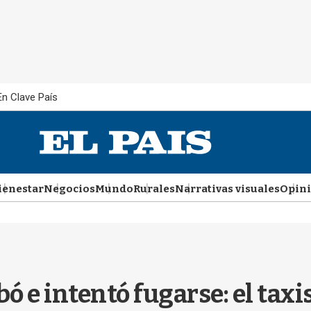
En Clave País
ienestar
Negocios
Mundo
Rurales
Narrativas visuales
Opin
bó e intentó fugarse: el taxi