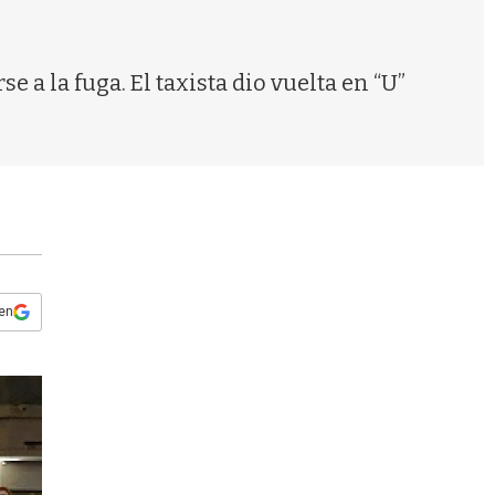
s
q
u
e
e a la fuga. El taxista dio vuelta en “U”
d
a
 en