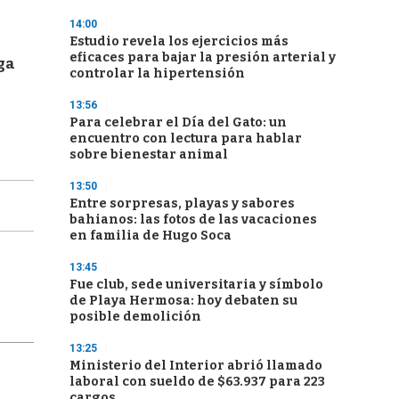
14:00
Estudio revela los ejercicios más
eficaces para bajar la presión arterial y
ga
controlar la hipertensión
13:56
Para celebrar el Día del Gato: un
encuentro con lectura para hablar
sobre bienestar animal
13:50
Entre sorpresas, playas y sabores
bahianos: las fotos de las vacaciones
en familia de Hugo Soca
13:45
Fue club, sede universitaria y símbolo
de Playa Hermosa: hoy debaten su
posible demolición
13:25
Ministerio del Interior abrió llamado
laboral con sueldo de $63.937 para 223
cargos