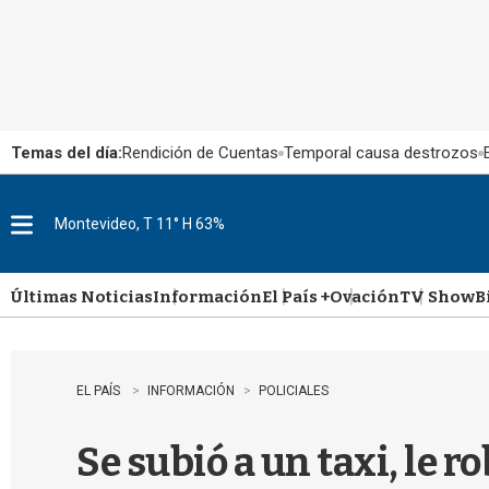
Temas del día:
Rendición de Cuentas
Temporal causa destrozos
Montevideo, T 11° H 63%
M
e
n
u
Últimas Noticias
Información
El País +
Ovación
TV Show
B
EL PAÍS
INFORMACIÓN
POLICIALES
Se subió a un taxi, le ro