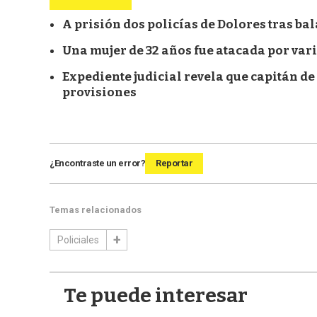
A prisión dos policías de Dolores tras ba
Una mujer de 32 años fue atacada por var
Expediente judicial revela que capitán d
provisiones
¿Encontraste un error?
Reportar
Temas relacionados
Policiales
Te puede interesar