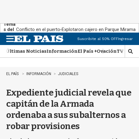
Tema
s del
Conflicto en el puerto
Explotaron cajero en Parque Miramar
día:
Suscribite al 50% OFF
Ingresar
M
e
Últimas Noticias
Información
El País +
Ovación
TV Show
n
M
u
o
s
t
EL PAÍS
INFORMACIÓN
JUDICIALES
r
a
Expediente judicial revela que
r
b
capitán de la Armada
�
s
ordenaba a sus subalternos a
q
u
robar provisiones
e
d