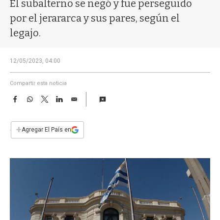
a
El subalterno se negó y fue perseguido
por el jerararca y sus pares, según el
legajo.
12/05/2023, 04:00
Compartir esta noticia
F
W
T
L
E
a
h
w
i
m
c
a
i
n
a
e
t
t
k
i
+
Agregar El País en
b
s
t
e
l
o
A
e
d
o
p
r
I
k
p
n