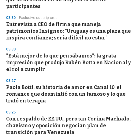
o
n
participantes
d
s
03:30
Exclusivo suscriptores
Entrevista a CEO de firma que maneja
patrimonios Insigneo: "Uruguay es una plaza que
inspira confianza; sería difícil no estar"
03:30
"Está mejor de lo que pensábamos": la grata
impresión que produjo Rubén Botta en Nacional y
el rol a cumplir
03:27
Paola Botti: su historia de amor en Canal 10, el
romance que desmintió con un famoso y lo que
trató en terapia
03:25
Con respaldo de EE.UU., pero sin Corina Machado,
chavismo y oposición negocian plan de
transición para Venezuela