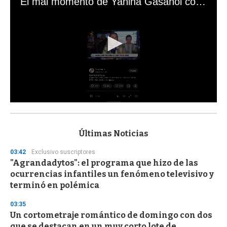
El mal momento de Yanina Gasañol con un hincha argentino en "Subrayado"
0
s
e
c
Últimas Noticias
o
n
03:42
Exclusivo suscriptores
d
"Agrandadytos": el programa que hizo de las
s
o
ocurrencias infantiles un fenómeno televisivo y
f
terminó en polémica
3
3
s
03:35
e
Un cortometraje romántico de domingo con dos
c
que se destacan en un muy corto lote de