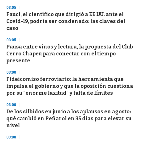
3
03:05
3
s
Fauci, el científico que dirigió a EE.UU. ante el
e
Covid-19, podría ser condenado: las claves del
c
caso
o
n
d
03:05
s
Pausa entre vinos y lectura, la propuesta del Club
Cerro Chapeu para conectar con el tiempo
presente
03:00
Fideicomiso ferroviario: la herramienta que
impulsa el gobierno y que la oposición cuestiona
por su “enorme laxitud” y falta de límites
03:00
De los silbidos en junio a los aplausos en agosto:
qué cambió en Peñarol en 35 días para elevar su
nivel
03:00