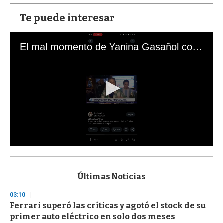
Te puede interesar
El mal momento de Yanina Gasañol con un hincha argentino en "Subrayado"
0
s
e
c
Últimas Noticias
o
n
03:10
d
Ferrari superó las críticas y agotó el stock de su
s
o
primer auto eléctrico en solo dos meses
f