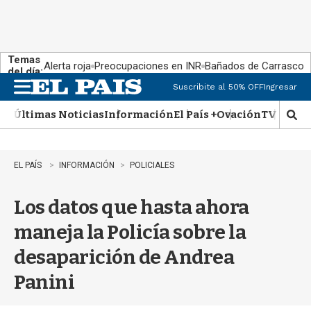
Temas
Alerta roja
Preocupaciones en INR
Bañados de Carrasco
del día:
Suscribite al 50% OFF
Ingresar
M
e
Últimas Noticias
Información
El País +
Ovación
TV Show
n
M
u
o
s
t
EL PAÍS
INFORMACIÓN
POLICIALES
r
a
Los datos que hasta ahora
r
b
maneja la Policía sobre la
�
s
desaparición de Andrea
q
u
Panini
e
d