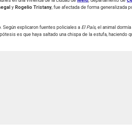
lunes en una vivienda de la ciudad de
Melo
, departamento de
Ce
negal
y
Rogelio Tristany
, fue afectada de forma generalizada po
o. Según explicaron fuentes policiales a
El País
, el animal dormía
 hipótesis es que haya saltado una chispa de la estufa, haciendo q