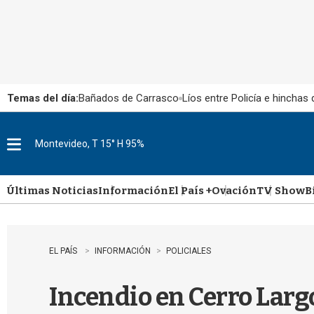
Temas del día:
Bañados de Carrasco
Líos entre Policía e hinchas
Montevideo, T 15° H 95%
M
e
n
u
Últimas Noticias
Información
El País +
Ovación
TV Show
B
EL PAÍS
INFORMACIÓN
POLICIALES
Incendio en Cerro Largo: