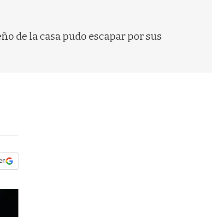
s
q
u
e
eño de la casa pudo escapar por sus
d
a
 en