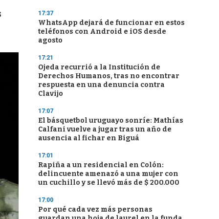
s
17:37
WhatsApp dejará de funcionar en estos
teléfonos con Android e iOS desde
agosto
17:21
Ojeda recurrió a la Institución de
Derechos Humanos, tras no encontrar
respuesta en una denuncia contra
Clavijo
17:07
El básquetbol uruguayo sonríe: Mathías
Calfani vuelve a jugar tras un año de
ausencia al fichar en Biguá
17:01
Rapiña a un residencial en Colón:
delincuente amenazó a una mujer con
un cuchillo y se llevó más de $ 200.000
17:00
Por qué cada vez más personas
guardan una hoja de laurel en la funda