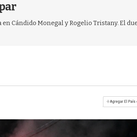
apar
a en Cándido Monegal y Rogelio Tristany. El du
+
Agregar El País