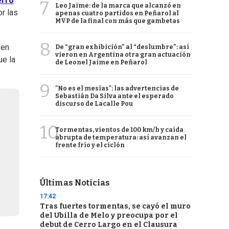
rro
7
Leo Jaime: de la marca que alcanzó en
r las
apenas cuatro partidos en Peñarol al
MVP de la final con más que gambetas
8
 en
De “gran exhibición” al “deslumbre”: así
vieron en Argentina otra gran actuación
ue la
de Leonel Jaime en Peñarol
9
"No es el mesías": las advertencias de
Sebastián Da Silva ante el esperado
discurso de Lacalle Pou
10
Tormentas, vientos de 100 km/h y caída
abrupta de temperatura: así avanzan el
frente frío y el ciclón
Últimas Noticias
17:42
Tras fuertes tormentas, se cayó el muro
del Ubilla de Melo y preocupa por el
debut de Cerro Largo en el Clausura