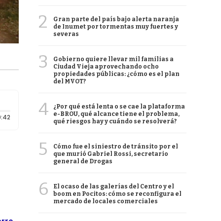
2
Gran parte del país bajo alerta naranja
de Inumet por tormentas muy fuertes y
severas
3
Gobierno quiere llevar mil familias a
Ciudad Vieja aprovechando ocho
propiedades públicas: ¿cómo es el plan
del MVOT?
4
¿Por qué está lenta o se cae la plataforma
e-BROU, qué alcance tiene el problema,
Duración: 42 segundos
:42
qué riesgos hay y cuándo se resolverá?
5
Cómo fue el siniestro de tránsito por el
que murió Gabriel Rossi, secretario
general de Drogas
6
El ocaso de las galerías del Centro y el
boom en Pocitos: cómo se reconfigura el
mercado de locales comerciales