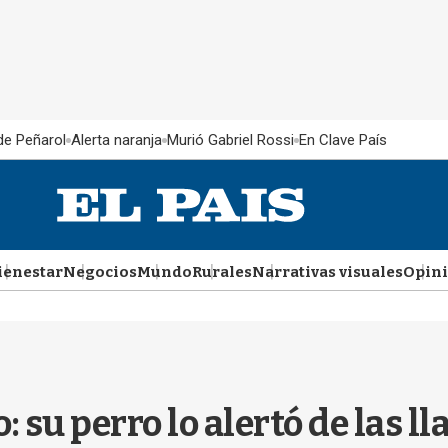
 de Peñarol
Alerta naranja
Murió Gabriel Rossi
En Clave País
ienestar
Negocios
Mundo
Rurales
Narrativas visuales
Opin
 su perro lo alertó de las l