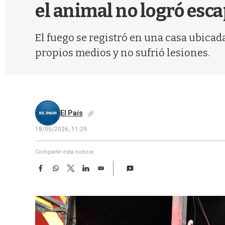
el animal no logró esc
El fuego se registró en una casa ubicad
propios medios y no sufrió lesiones.
El País
18/05/2026, 11:29
Compartir esta noticia
F
W
T
L
E
a
h
w
i
m
c
a
i
n
a
e
t
t
k
i
b
s
t
e
l
o
A
e
d