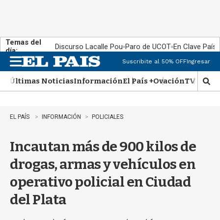
Temas del
Discurso Lacalle Pou
Paro de UCOT
En Clave País
día:
Suscribite al 50% OFF
Ingresar
M
e
Últimas Noticias
Información
El País +
Ovación
TV Show
n
M
u
o
s
t
EL PAÍS
INFORMACIÓN
POLICIALES
r
a
Incautan más de 900 kilos de
r
b
drogas, armas y vehículos en
�
s
operativo policial en Ciudad
q
u
del Plata
e
d