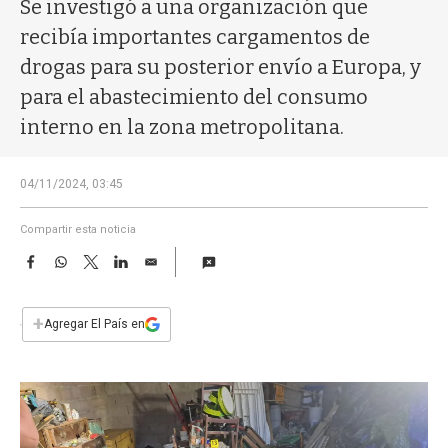
a
Se investigó a una organización que
recibía importantes cargamentos de
drogas para su posterior envío a Europa, y
para el abastecimiento del consumo
interno en la zona metropolitana.
04/11/2024, 03:45
Compartir esta noticia
F
W
T
L
E
a
h
w
i
m
c
a
i
n
a
e
t
t
k
i
+
Agregar El País en
b
s
t
e
l
o
A
e
d
o
p
r
I
k
p
n