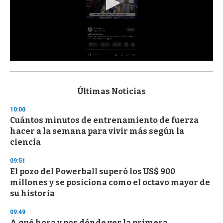
0
s
e
c
Últimas Noticias
o
n
10:00
d
Cuántos minutos de entrenamiento de fuerza
s
o
hacer a la semana para vivir más según la
f
ciencia
3
3
s
09:51
e
El pozo del Powerball superó los US$ 900
c
millones y se posiciona como el octavo mayor de
o
n
su historia
d
s
09:49
A qué hora y por dónde ver la primera