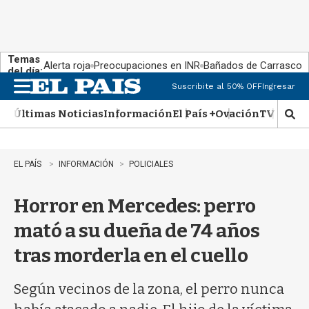
Temas
Alerta roja
Preocupaciones en INR
Bañados de Carrasco
del día:
Suscribite al 50% OFF
Ingresar
M
e
Últimas Noticias
Información
El País +
Ovación
TV Show
n
M
u
o
s
t
EL PAÍS
INFORMACIÓN
POLICIALES
r
a
Horror en Mercedes: perro
r
b
mató a su dueña de 74 años
�
s
tras morderla en el cuello
q
u
e
Según vecinos de la zona, el perro nunca
d