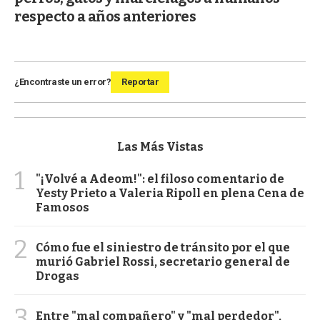
respecto a años anteriores
¿Encontraste un error?
Reportar
Las Más Vistas
1
"¡Volvé a Adeom!": el filoso comentario de
Yesty Prieto a Valeria Ripoll en plena Cena de
Famosos
2
Cómo fue el siniestro de tránsito por el que
murió Gabriel Rossi, secretario general de
Drogas
3
Entre "mal compañero" y "mal perdedor",