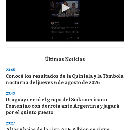
0
s
e
c
Últimas Noticias
o
n
23:45
d
Conocé los resultados de la Quiniela y la Tómbola
s
o
nocturna del jueves 6 de agosto de 2026
f
3
23:43
3
s
Uruguay cerró el grupo del Sudamericano
e
Femenino con derrota ante Argentina y jugará
c
por el quinto puesto
o
n
d
23:27
s
Altas y bajas de la Liga AUF: Albion se sigue