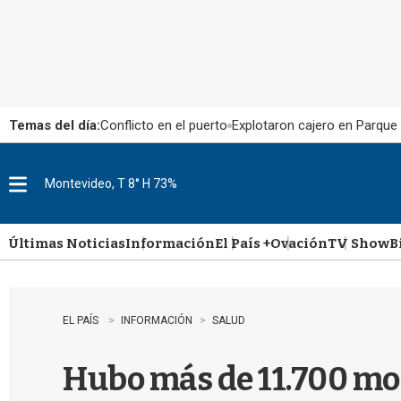
Temas del día:
Conflicto en el puerto
Explotaron cajero en Parque
Montevideo, T 8° H 73%
M
e
n
u
Últimas Noticias
Información
El País +
Ovación
TV Show
B
EL PAÍS
INFORMACIÓN
SALUD
Hubo más de 11.700 mo