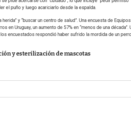
se pide acercarse con “cuidado”, lo que incluye “pedir permiso” 
er el puño y luego acariciarlo desde la espalda.
a herida” y “buscar un centro de salud”. Una encuesta de Equipos
perros en Uruguay, un aumento de 57% en “menos de una década”. 
los encuestados respondió haber sufrido la mordida de un perro
ción y esterilización de mascotas