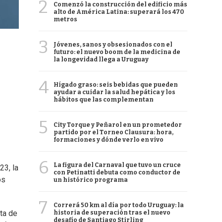
2
Comenzó la construcción del edificio más
alto de América Latina: superará los 470
metros
3
Jóvenes, sanos y obsesionados con el
futuro: el nuevo boom de la medicina de
la longevidad llega a Uruguay
4
Hígado graso: seis bebidas que pueden
ayudar a cuidar la salud hepática y los
hábitos que las complementan
5
City Torque y Peñarol en un prometedor
partido por el Torneo Clausura: hora,
formaciones y dónde verlo en vivo
6
La figura del Carnaval que tuvo un cruce
23, la
con Petinatti debuta como conductor de
os
un histórico programa
7
Correrá 50 km al día por todo Uruguay: la
ta de
historia de superación tras el nuevo
desafío de Santiago Stirling