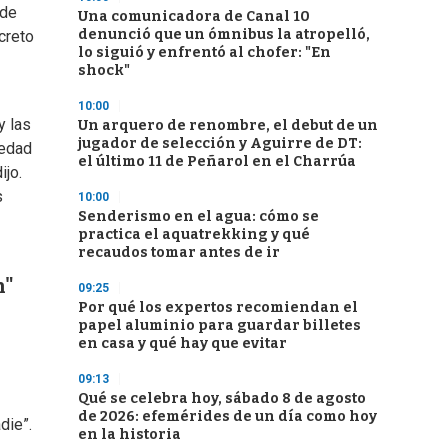
 de
Una comunicadora de Canal 10
denunció que un ómnibus la atropelló,
ecreto
lo siguió y enfrentó al chofer: "En
shock"
10:00
y las
Un arquero de renombre, el debut de un
jugador de selección y Aguirre de DT:
 edad
el último 11 de Peñarol en el Charrúa
ijo.
s
10:00
Senderismo en el agua: cómo se
practica el aquatrekking y qué
recaudos tomar antes de ir
n"
09:25
Por qué los expertos recomiendan el
papel aluminio para guardar billetes
en casa y qué hay que evitar
09:13
Qué se celebra hoy, sábado 8 de agosto
de 2026: efemérides de un día como hoy
die”.
en la historia