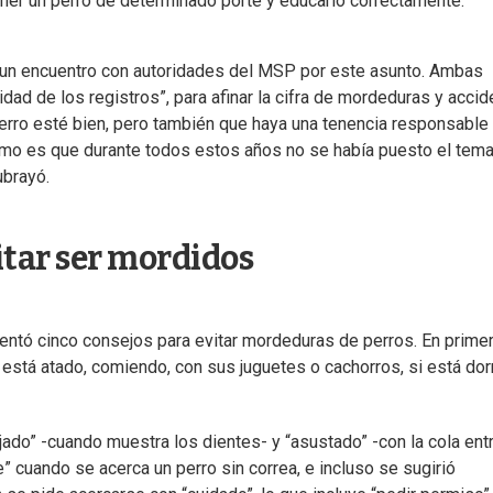
ner un perro de determinado porte y educarlo correctamente.
 un encuentro con autoridades del MSP por este asunto. Ambas
alidad de los registros”, para afinar la cifra de mordeduras y acci
 perro esté bien, pero también que haya una tenencia responsable
mo es que durante todos estos años no se había puesto el tem
ubrayó.
itar ser mordidos
ntó cinco consejos para evitar mordeduras de perros. En prime
o está atado, comiendo, con sus juguetes o cachorros, si está do
ado” -cuando muestra los dientes- y “asustado” -con la cola entr
e” cuando se acerca un perro sin correa, e incluso se sugirió