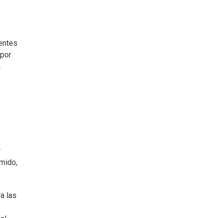
dentes
 por
a
r
rmido,
a las