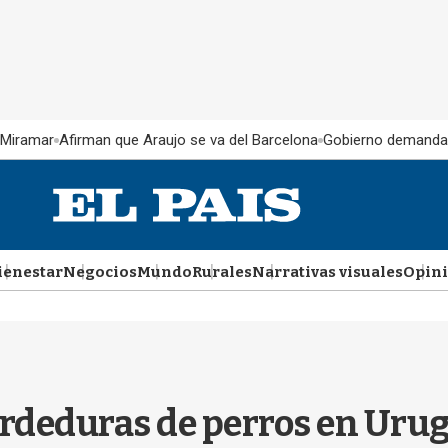
 Miramar
Afirman que Araujo se va del Barcelona
Gobierno demanda
ienestar
Negocios
Mundo
Rurales
Narrativas visuales
Opin
rdeduras de perros en Urug