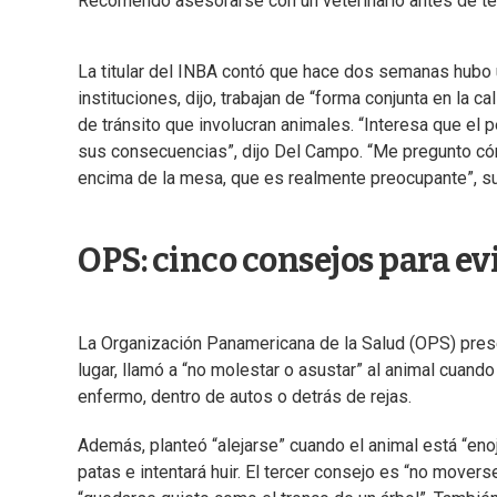
Recomendó asesorarse con un veterinario antes de te
La titular del INBA contó que hace dos semanas hubo
instituciones, dijo, trabajan de “forma conjunta en la c
de tránsito que involucran animales. “Interesa que el
sus consecuencias”, dijo Del Campo. “Me pregunto có
encima de la mesa, que es realmente preocupante”, s
OPS: cinco consejos para ev
La Organización Panamericana de la Salud (OPS) prese
lugar, llamó a “no molestar o asustar” al animal cuand
enfermo, dentro de autos o detrás de rejas.
Además, planteó “alejarse” cuando el animal está “enoj
patas e intentará huir. El tercer consejo es “no movers