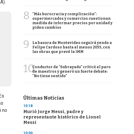
A).
8
"Más burocracia y complicación":
supermercados y comercios cuestionan
medida de informar precios por unidad y
piden cambios
9
La basura de Montevideo seguirá yendo a
Felipe Cardoso hasta al menos 2055, con
las obras que prevé la IMM
10
Conductor de "Subrayado" criticó el paro
de maestros y generó un fuerte debate:
"No tiene sentido"
Es
Últimas Noticias
as
10:18
i no
Murió Jorge Messi, padre y
representante histórico de Lionel
Messi
10:00