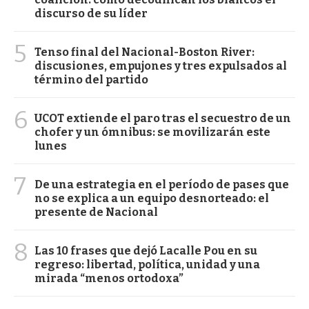
discurso de su líder
5
Tenso final del Nacional-Boston River:
discusiones, empujones y tres expulsados al
término del partido
6
UCOT extiende el paro tras el secuestro de un
chofer y un ómnibus: se movilizarán este
lunes
7
De una estrategia en el período de pases que
no se explica a un equipo desnorteado: el
presente de Nacional
8
Las 10 frases que dejó Lacalle Pou en su
regreso: libertad, política, unidad y una
mirada “menos ortodoxa”