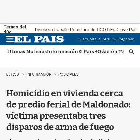
Temas del
Discurso Lacalle Pou
Paro de UCOT
En Clave País
día:
Suscribite al 50% OFF
Ingresar
M
e
Últimas Noticias
Información
El País +
Ovación
TV Show
n
M
u
o
s
t
EL PAÍS
INFORMACIÓN
POLICIALES
r
a
Homicidio en vivienda cerca
r
b
de predio ferial de Maldonado:
�
s
víctima presentaba tres
q
u
disparos de arma de fuego
e
d