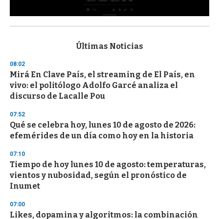
0
s
e
c
Últimas Noticias
o
n
08:02
d
Mirá En Clave País, el streaming de El País, en
s
o
vivo: el politólogo Adolfo Garcé analiza el
f
discurso de Lacalle Pou
3
3
s
07:52
e
Qué se celebra hoy, lunes 10 de agosto de 2026:
c
efemérides de un día como hoy en la historia
o
n
d
07:10
s
Tiempo de hoy lunes 10 de agosto: temperaturas,
vientos y nubosidad, según el pronóstico de
Inumet
07:00
Likes, dopamina y algoritmos: la combinación