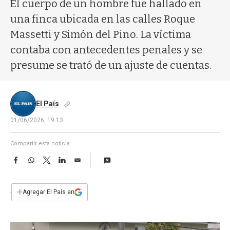
a
El cuerpo de un hombre fue hallado en
una finca ubicada en las calles Roque
Massetti y Simón del Pino. La víctima
contaba con antecedentes penales y se
presume se trató de un ajuste de cuentas.
El País
01/06/2026, 19:13
Compartir esta noticia
F
W
T
L
E
a
h
w
i
m
c
a
i
n
a
e
t
t
k
i
+
Agregar El País en
b
s
t
e
l
o
A
e
d
o
p
r
I
k
p
n