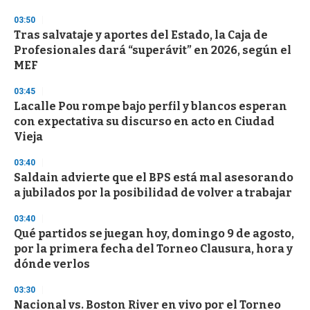
3
s
03:50
e
Tras salvataje y aportes del Estado, la Caja de
c
Profesionales dará “superávit” en 2026, según el
o
n
MEF
d
s
03:45
Lacalle Pou rompe bajo perfil y blancos esperan
con expectativa su discurso en acto en Ciudad
Vieja
03:40
Saldain advierte que el BPS está mal asesorando
a jubilados por la posibilidad de volver a trabajar
03:40
Qué partidos se juegan hoy, domingo 9 de agosto,
por la primera fecha del Torneo Clausura, hora y
dónde verlos
03:30
Nacional vs. Boston River en vivo por el Torneo