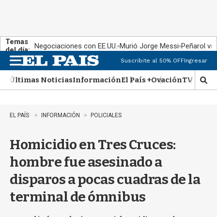
Temas
Negociaciones con EE.UU.
Murió Jorge Messi
Peñarol vs
del día:
Suscribite al 50% OFF
Ingresar
M
e
Últimas Noticias
Información
El País +
Ovación
TV Show
n
M
u
o
s
t
EL PAÍS
INFORMACIÓN
POLICIALES
r
a
Homicidio en Tres Cruces:
r
b
hombre fue asesinado a
�
s
disparos a pocas cuadras de la
q
u
terminal de ómnibus
e
d