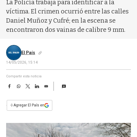
a
La Policía trabaja para identificar a la
víctima. El crimen ocurrió entre las calles
Daniel Muñoz y Cufré; en la escena se
encontraron dos vainas de calibre 9 mm.
El País
14/05/2026, 15:14
Compartir esta noticia
F
W
T
L
E
a
h
w
i
m
c
a
i
n
a
e
t
t
k
i
+
Agregar El País en
b
s
t
e
l
o
A
e
d
o
p
r
I
k
p
n