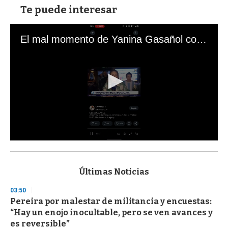
Te puede interesar
El mal momento de Yanina Gasañol con un hincha argentino en "Subrayado"
0
s
e
c
Últimas Noticias
o
n
03:50
d
Pereira por malestar de militancia y encuestas:
s
o
“Hay un enojo inocultable, pero se ven avances y
f
es reversible”
3