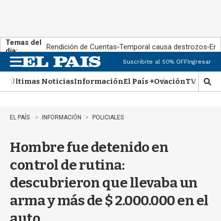
Temas del
Rendición de Cuentas
Temporal causa destrozos
En 
día:
Suscribite al 50% OFF
Ingresar
M
e
Últimas Noticias
Información
El País +
Ovación
TV Show
n
M
u
o
s
t
EL PAÍS
INFORMACIÓN
POLICIALES
r
a
Hombre fue detenido en
r
b
control de rutina:
�
s
descubrieron que llevaba un
q
u
arma y más de $ 2.000.000 en el
e
d
auto