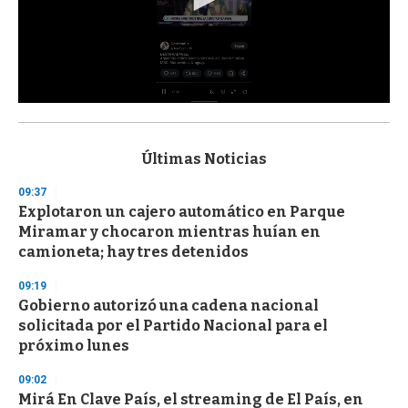
0
s
e
c
Últimas Noticias
o
n
09:37
d
Explotaron un cajero automático en Parque
s
o
Miramar y chocaron mientras huían en
f
camioneta; hay tres detenidos
3
3
s
09:19
e
Gobierno autorizó una cadena nacional
c
solicitada por el Partido Nacional para el
o
n
próximo lunes
d
s
09:02
Mirá En Clave País, el streaming de El País, en