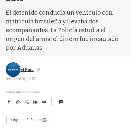
a
El detenido conducía un vehículo con
matrícula brasileña y llevaba dos
acompañantes. La Policía estudia el
origen del arma; el dinero fue incautado
por Aduanas.
El País
09/07/2026, 12:57
Compartir esta noticia
F
W
T
L
E
a
h
w
i
m
c
a
i
n
a
e
t
t
k
i
+
Agregar El País en
b
s
t
e
l
o
A
e
d