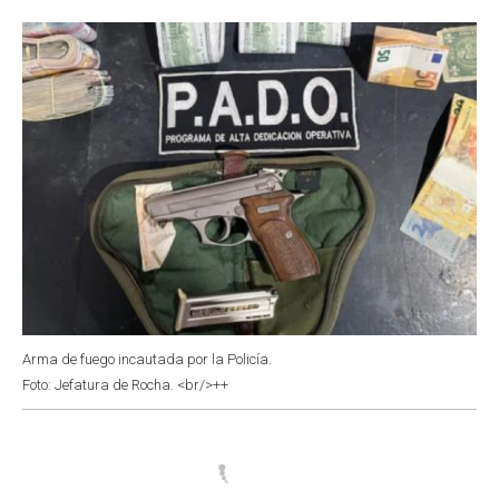
o
p
r
I
k
p
n
Arma de fuego incautada por la Policía.
Foto: Jefatura de Rocha. <br/>++