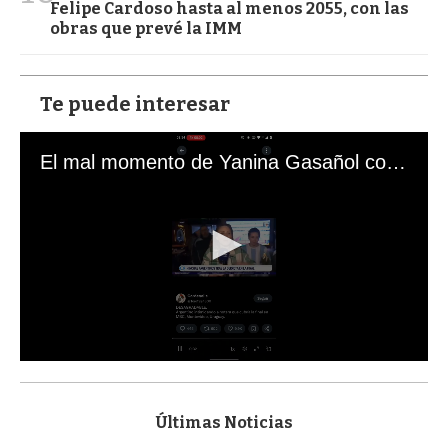
Felipe Cardoso hasta al menos 2055, con las
obras que prevé la IMM
Te puede interesar
El mal momento de Yanina Gasañol con un hincha argentino en "Subrayado"
0
s
e
c
Últimas Noticias
o
n