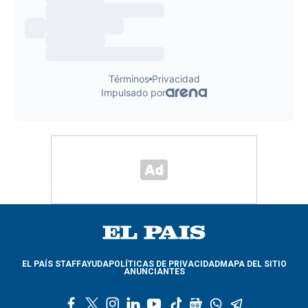
EL PAÍS STAFF
AYUDA
POLÍTICAS DE PRIVACIDAD
MAPA DEL SITIO
ANUNCIANTES
f
t
i
l
y
t
g
w
t