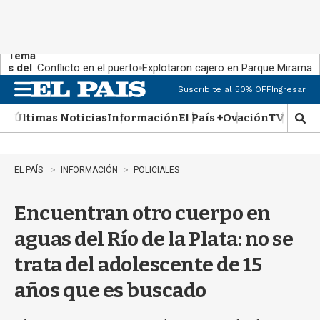
Tema
s del
Conflicto en el puerto
Explotaron cajero en Parque Miramar
día:
Suscribite al 50% OFF
Ingresar
M
e
Últimas Noticias
Información
El País +
Ovación
TV Show
n
M
u
o
s
t
EL PAÍS
INFORMACIÓN
POLICIALES
r
a
Encuentran otro cuerpo en
r
b
aguas del Río de la Plata: no se
�
s
trata del adolescente de 15
q
u
años que es buscado
e
d