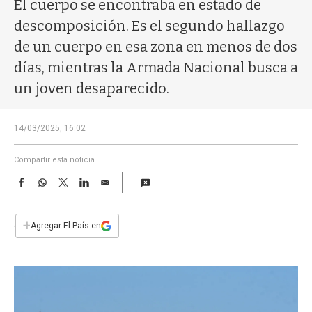
a
El cuerpo se encontraba en estado de
descomposición. Es el segundo hallazgo
de un cuerpo en esa zona en menos de dos
días, mientras la Armada Nacional busca a
un joven desaparecido.
14/03/2025, 16:02
Compartir esta noticia
F
W
T
L
E
a
h
w
i
m
c
a
i
n
a
e
t
t
k
i
+
Agregar El País en
b
s
t
e
l
o
A
e
d
o
p
r
I
k
p
n