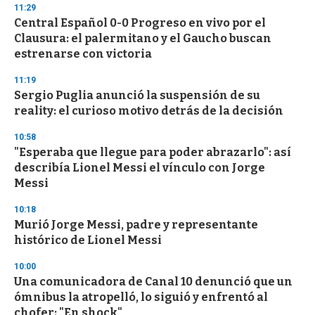
11:29
d
Central Español 0-0 Progreso en vivo por el
s
o
Clausura: el palermitano y el Gaucho buscan
f
estrenarse con victoria
3
3
s
11:19
e
Sergio Puglia anunció la suspensión de su
c
reality: el curioso motivo detrás de la decisión
o
n
d
10:58
s
"Esperaba que llegue para poder abrazarlo": así
describía Lionel Messi el vínculo con Jorge
Messi
10:18
Murió Jorge Messi, padre y representante
histórico de Lionel Messi
10:00
Una comunicadora de Canal 10 denunció que un
ómnibus la atropelló, lo siguió y enfrentó al
chofer: "En shock"