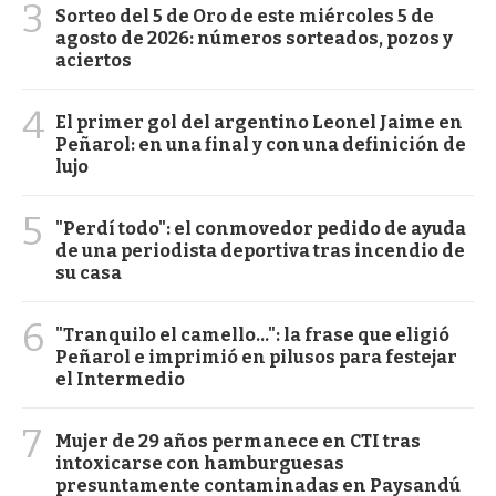
3
Sorteo del 5 de Oro de este miércoles 5 de
agosto de 2026: números sorteados, pozos y
aciertos
4
El primer gol del argentino Leonel Jaime en
Peñarol: en una final y con una definición de
lujo
5
"Perdí todo": el conmovedor pedido de ayuda
de una periodista deportiva tras incendio de
su casa
6
"Tranquilo el camello...": la frase que eligió
Peñarol e imprimió en pilusos para festejar
el Intermedio
7
Mujer de 29 años permanece en CTI tras
intoxicarse con hamburguesas
presuntamente contaminadas en Paysandú