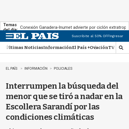
Temas
Conexión Ganadera
Inumet advierte por ciclón extratropi
del día:
Suscribite al 50% OFF
Ingresar
M
e
Últimas Noticias
Información
El País +
Ovación
TV Show
n
M
u
o
s
t
EL PAÍS
INFORMACIÓN
POLICIALES
r
a
Interrumpen la búsqueda del
r
b
menor que se tiró a nadar en la
�
s
Escollera Sarandí por las
q
u
condiciones climáticas
e
d