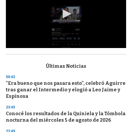
0
s
e
c
Últimas Noticias
o
n
00:42
d
"Era bueno que nos pasara esto", celebró Aguirre
s
o
tras ganar el Intermedio y elogió a Leo Jaime y
f
Espinosa
3
3
s
23:45
e
Conocé los resultados de la Quiniela y la Tómbola
c
nocturna del miércoles 5 de agosto de 2026
o
n
d
22:49