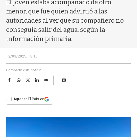
a
El joven estaba acompañado de otro
menor, que fue quien advirtió a las
autoridades al ver que su compañero no
conseguía salir del agua, según la
información primaria.
12/03/2025, 18:18
Compartir esta noticia
F
W
T
L
E
a
h
w
i
m
c
a
i
n
a
e
t
t
k
i
+
Agregar El País en
b
s
t
e
l
o
A
e
d
o
p
r
I
k
p
n