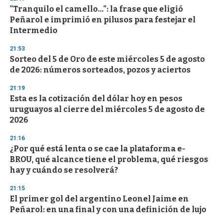
s
"Tranquilo el camello...": la frase que eligió
Peñarol e imprimió en pilusos para festejar el
Intermedio
21:53
Sorteo del 5 de Oro de este miércoles 5 de agosto
de 2026: números sorteados, pozos y aciertos
21:19
Esta es la cotización del dólar hoy en pesos
uruguayos al cierre del miércoles 5 de agosto de
2026
21:16
¿Por qué está lenta o se cae la plataforma e-
BROU, qué alcance tiene el problema, qué riesgos
hay y cuándo se resolverá?
21:15
El primer gol del argentino Leonel Jaime en
Peñarol: en una final y con una definición de lujo