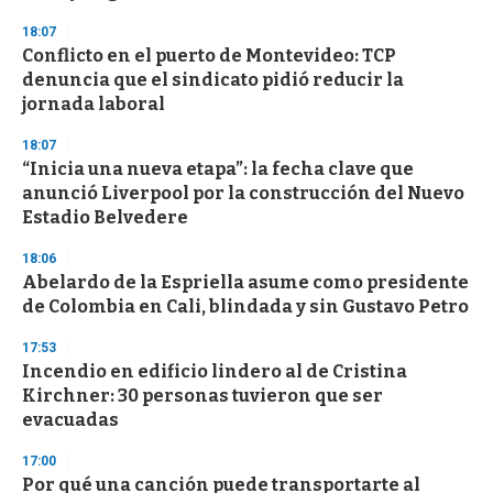
d
s
18:07
Conflicto en el puerto de Montevideo: TCP
denuncia que el sindicato pidió reducir la
jornada laboral
18:07
“Inicia una nueva etapa”: la fecha clave que
anunció Liverpool por la construcción del Nuevo
Estadio Belvedere
18:06
Abelardo de la Espriella asume como presidente
de Colombia en Cali, blindada y sin Gustavo Petro
17:53
Incendio en edificio lindero al de Cristina
Kirchner: 30 personas tuvieron que ser
evacuadas
17:00
Por qué una canción puede transportarte al