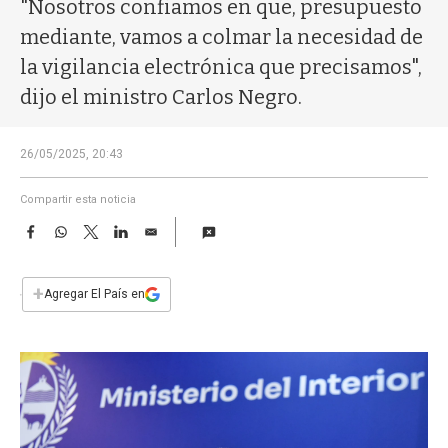
a
"Nosotros confiamos en que, presupuesto
mediante, vamos a colmar la necesidad de
la vigilancia electrónica que precisamos",
dijo el ministro Carlos Negro.
26/05/2025, 20:43
Compartir esta noticia
F
W
T
L
E
a
h
w
i
m
c
a
i
n
a
e
t
t
k
i
+
Agregar El País en
b
s
t
e
l
o
A
e
d
o
p
r
I
k
p
n