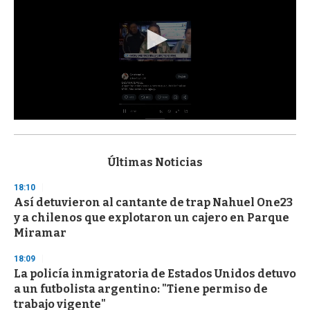
0
s
e
c
Últimas Noticias
o
n
18:10
d
Así detuvieron al cantante de trap Nahuel One23
s
o
y a chilenos que explotaron un cajero en Parque
f
Miramar
3
3
s
18:09
e
La policía inmigratoria de Estados Unidos detuvo
c
a un futbolista argentino: "Tiene permiso de
o
n
trabajo vigente"