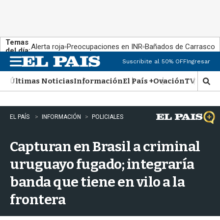
Temas
Alerta roja
Preocupaciones en INR
Bañados de Carrasco
del día:
Suscribite al 50% OFF
Ingresar
M
e
Últimas Noticias
Información
El País +
Ovación
TV Show
n
M
u
o
s
t
EL PAÍS
INFORMACIÓN
POLICIALES
r
a
Capturan en Brasil a criminal
r
b
uruguayo fugado; integraría
�
s
banda que tiene en vilo a la
q
u
frontera
e
d