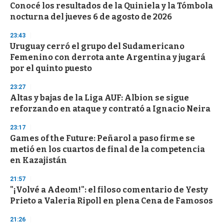
Conocé los resultados de la Quiniela y la Tómbola
s
o
nocturna del jueves 6 de agosto de 2026
f
3
23:43
3
s
Uruguay cerró el grupo del Sudamericano
e
Femenino con derrota ante Argentina y jugará
c
por el quinto puesto
o
n
d
23:27
s
Altas y bajas de la Liga AUF: Albion se sigue
reforzando en ataque y contrató a Ignacio Neira
23:17
Games of the Future: Peñarol a paso firme se
metió en los cuartos de final de la competencia
en Kazajistán
21:57
"¡Volvé a Adeom!": el filoso comentario de Yesty
Prieto a Valeria Ripoll en plena Cena de Famosos
21:26