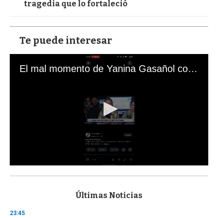
tragedia que lo fortaleció
Te puede interesar
El mal momento de Yanina Gasañol con un hincha argentino en "Subrayado"
0
s
e
c
Últimas Noticias
o
n
23:45
d