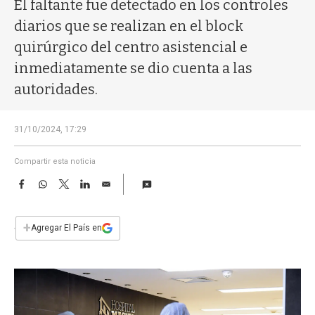
a
El faltante fue detectado en los controles
diarios que se realizan en el block
quirúrgico del centro asistencial e
inmediatamente se dio cuenta a las
autoridades.
31/10/2024, 17:29
Compartir esta noticia
F
W
T
L
E
a
h
w
i
m
c
a
i
n
a
e
t
t
k
i
+
Agregar El País en
b
s
t
e
l
o
A
e
d
o
p
r
I
k
p
n