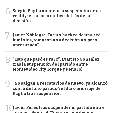
6
Sergio Puglia anunció la suspensión de su
reality: el curioso motivo detrás de la
decisión
7
Javier Nóblega: "Fue un hackeo de una red
lumínica, tomaron una decisión un poco
apresurada"
8
“Esto que pasó es raro”: Evaristo González
tras la suspensión del partido entre
Montevideo City Torque y Peñarol
9
"No salgan a rescatarlos de nuevo, ya alcanzó
con lo del año pasado": el duro mensaje de
Ruglio tras suspensión
10
Javier Feres tras suspender el partido entre
Torque y Peñarol: “Soy yo el que decide