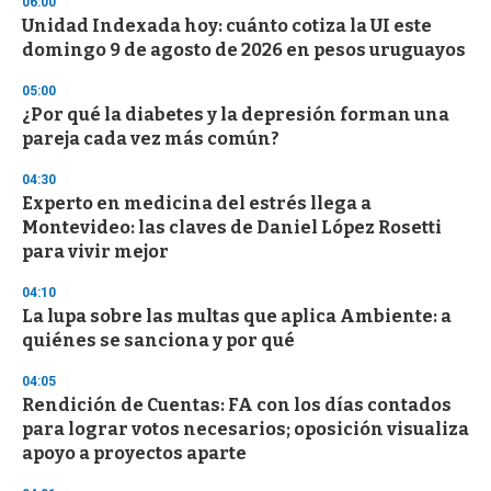
06:00
d
Unidad Indexada hoy: cuánto cotiza la UI este
s
o
domingo 9 de agosto de 2026 en pesos uruguayos
f
3
05:00
3
s
¿Por qué la diabetes y la depresión forman una
e
pareja cada vez más común?
c
o
04:30
n
d
Experto en medicina del estrés llega a
s
Montevideo: las claves de Daniel López Rosetti
para vivir mejor
04:10
La lupa sobre las multas que aplica Ambiente: a
quiénes se sanciona y por qué
04:05
Rendición de Cuentas: FA con los días contados
para lograr votos necesarios; oposición visualiza
apoyo a proyectos aparte