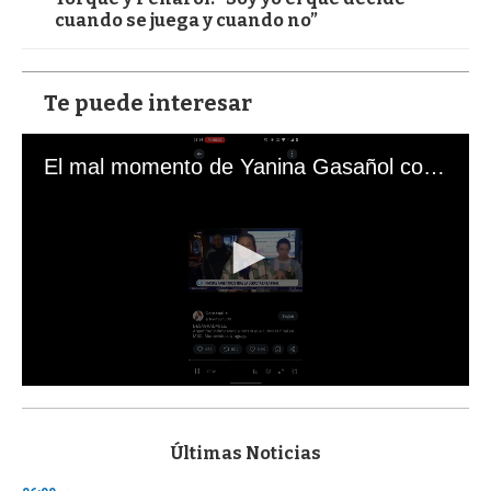
cuando se juega y cuando no”
Te puede interesar
El mal momento de Yanina Gasañol con un hincha argentino en "Subrayado"
0
s
e
c
Últimas Noticias
o
n