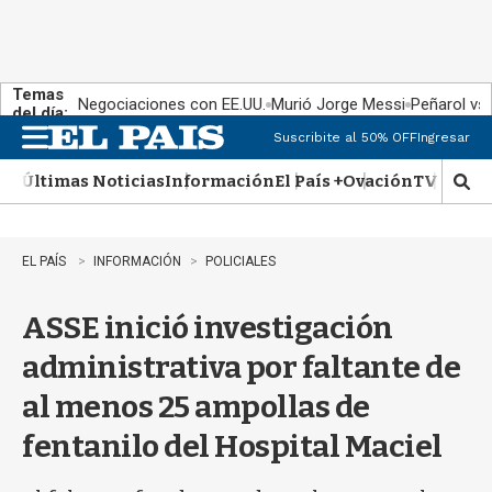
Temas
Negociaciones con EE.UU.
Murió Jorge Messi
Peñarol vs
del día:
Suscribite al 50% OFF
Ingresar
M
e
Últimas Noticias
Información
El País +
Ovación
TV Show
n
M
u
o
s
t
EL PAÍS
INFORMACIÓN
POLICIALES
r
a
ASSE inició investigación
r
b
administrativa por faltante de
�
s
al menos 25 ampollas de
q
u
fentanilo del Hospital Maciel
e
d