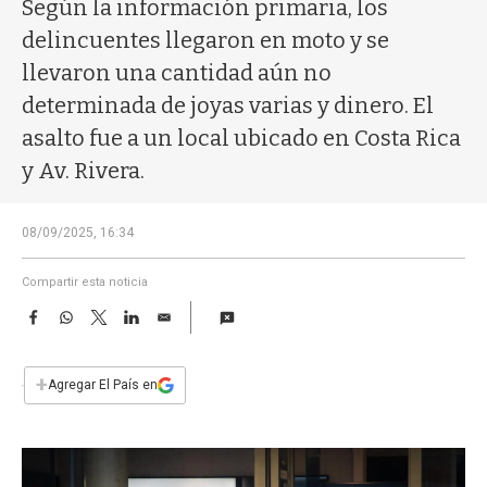
a
Según la información primaria, los
delincuentes llegaron en moto y se
llevaron una cantidad aún no
determinada de joyas varias y dinero. El
asalto fue a un local ubicado en Costa Rica
y Av. Rivera.
08/09/2025, 16:34
Compartir esta noticia
F
W
T
L
E
a
h
w
i
m
c
a
i
n
a
e
t
t
k
i
+
Agregar El País en
b
s
t
e
l
o
A
e
d
o
p
r
I
k
p
n