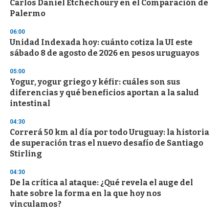
Carlos Daniel Etchechoury en el Comparación de
o
n
Palermo
d
s
06:00
Unidad Indexada hoy: cuánto cotiza la UI este
sábado 8 de agosto de 2026 en pesos uruguayos
05:00
Yogur, yogur griego y kéfir: cuáles son sus
diferencias y qué beneficios aportan a la salud
intestinal
04:30
Correrá 50 km al día por todo Uruguay: la historia
de superación tras el nuevo desafío de Santiago
Stirling
04:30
De la crítica al ataque: ¿Qué revela el auge del
hate sobre la forma en la que hoy nos
vinculamos?