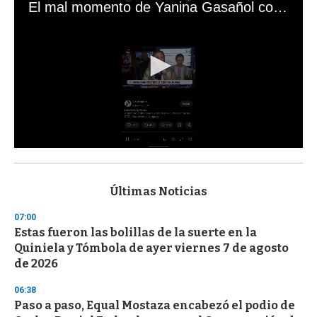
El mal momento de Yanina Gasañol con un hincha argentino en "Subrayado"
0
s
e
c
Últimas Noticias
o
n
07:00
d
Estas fueron las bolillas de la suerte en la
s
o
Quiniela y Tómbola de ayer viernes 7 de agosto
f
de 2026
3
3
s
06:38
e
Paso a paso, Equal Mostaza encabezó el podio de
c