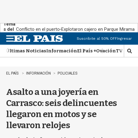
Tema
s del
Conflicto en el puerto
Explotaron cajero en Parque Miramar
día:
Suscribite al 50% OFF
Ingresar
M
e
Últimas Noticias
Información
El País +
Ovación
TV Show
n
M
u
o
s
t
EL PAÍS
INFORMACIÓN
POLICIALES
r
a
Asalto a una joyería en
r
b
Carrasco: seis delincuentes
�
s
llegaron en motos y se
q
u
llevaron relojes
e
d