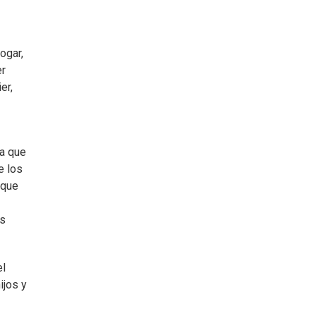
ogar,
er
er,
ía que
e los
 que
us
el
ijos y