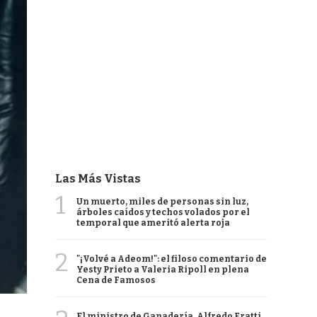
Las Más Vistas
1
Un muerto, miles de personas sin luz,
árboles caídos y techos volados por el
temporal que ameritó alerta roja
2
"¡Volvé a Adeom!": el filoso comentario de
Yesty Prieto a Valeria Ripoll en plena
Cena de Famosos
El ministro de Ganadería, Alfredo Fratti,