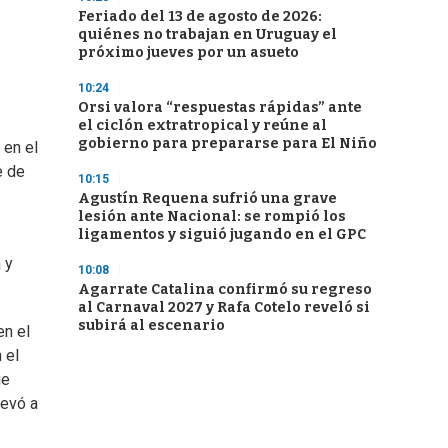
Feriado del 13 de agosto de 2026:
quiénes no trabajan en Uruguay el
próximo jueves por un asueto
10:24
Orsi valora “respuestas rápidas” ante
el ciclón extratropical y reúne al
gobierno para prepararse para El Niño
 en el
e de
10:15
Agustín Requena sufrió una grave
lesión ante Nacional: se rompió los
ligamentos y siguió jugando en el GPC
 y
10:08
Agarrate Catalina confirmó su regreso
al Carnaval 2027 y Rafa Cotelo reveló si
subirá al escenario
en el
 el
ge
levó a