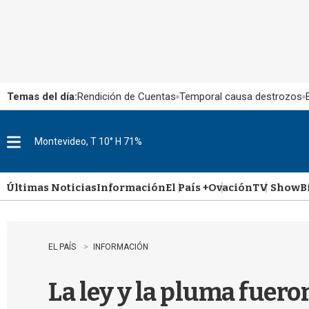
Temas del día:
Rendición de Cuentas
Temporal causa destrozos
Montevideo, T 10° H 71%
M
e
n
u
Últimas Noticias
Información
El País +
Ovación
TV Show
B
EL PAÍS
INFORMACIÓN
La ley y la pluma fuer