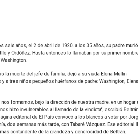
os seis años, el 2 de abril de 1920, a los 35 años, su padre murió
atlle y Ordóñez. Hasta entonces lo llamaban por su primer nombr
e Washington.
as la muerte del jefe de familia, dejó a su viuda Elena Mullin
y a tres niños pequeños huérfanos de padre: Washington, Elena
 nos formamos, bajo la dirección de nuestra madre, en un hogar 
 nos hizo invulnerables al llamado de la vindicta", escribió Beltrán
ina editorial de El País convocó a los blancos a votar por Jor
aría, dos semanas más tarde, con Tabaré Vázquez. Ese editorial l
ba más contundente de la grandeza y generosidad de Beltrán.