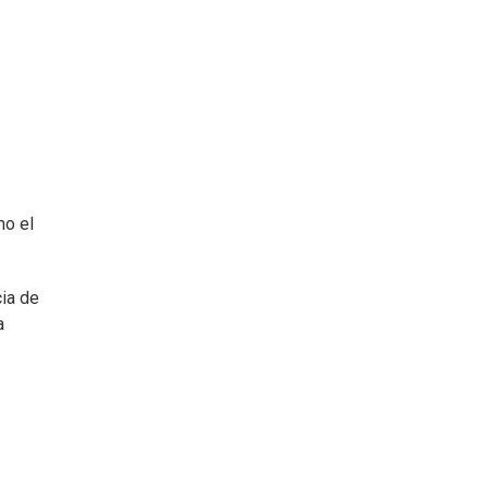
mo el
cia de
a