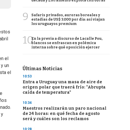
década y Livramento explota con obras
9
Safaris privados, auroras boreales y
estadías de US$ 3.000 por día: así viajan
los uruguayos premium
estos
10
bril
En la previa a discurso de Lacalle Pou,
blancos se enfrascan en polémica
interna sobre qué oposición ejercer
en el
 y un
Últimas Noticias
sta el
10:53
Entra a Uruguay una masa de aire de
origen polar que traerá frío: "Abrupta
caída de temperatura"
le
años
10:34
inado.
Maestros realizarán un paro nacional
de 24 horas: en qué fecha de agosto
 y
será y cuáles son los reclamos
10:28