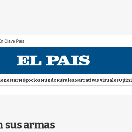
En Clave País
ienestar
Negocios
Mundo
Rurales
Narrativas visuales
Opin
on sus armas