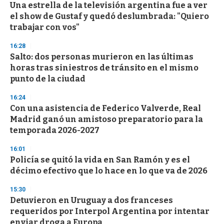
e
Una estrella de la televisión argentina fue a ver
c
el show de Gustaf y quedó deslumbrada: "Quiero
o
n
trabajar con vos"
d
s
16:28
Salto: dos personas murieron en las últimas
horas tras siniestros de tránsito en el mismo
punto de la ciudad
16:24
Con una asistencia de Federico Valverde, Real
Madrid ganó un amistoso preparatorio para la
temporada 2026-2027
16:01
Policía se quitó la vida en San Ramón y es el
décimo efectivo que lo hace en lo que va de 2026
15:30
Detuvieron en Uruguay a dos franceses
requeridos por Interpol Argentina por intentar
enviar droga a Europa