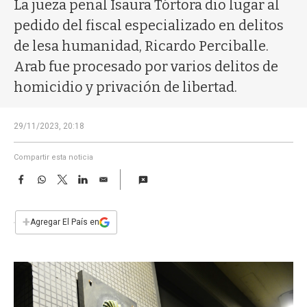
a
La jueza penal Isaura Tórtora dio lugar al
pedido del fiscal especializado en delitos
de lesa humanidad, Ricardo Perciballe.
Arab fue procesado por varios delitos de
homicidio y privación de libertad.
29/11/2023, 20:18
Compartir esta noticia
F
W
T
L
E
a
h
w
i
m
c
a
i
n
a
e
t
t
k
i
+
Agregar El País en
b
s
t
e
l
o
A
e
d
o
p
r
I
k
p
n