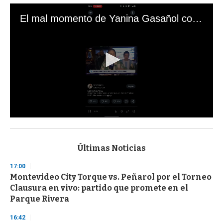
El mal momento de Yanina Gasañol con un hincha argentino en "Subrayado"
0
s
e
c
Últimas Noticias
o
n
17:00
d
Montevideo City Torque vs. Peñarol por el Torneo
s
o
Clausura en vivo: partido que promete en el
f
Parque Rivera
3
3
s
16:42