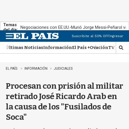
Temas
Negociaciones con EE.UU.
Murió Jorge Messi
Peñarol vs
del día:
Suscribite al 50% OFF
Ingresar
M
e
Últimas Noticias
Información
El País +
Ovación
TV Show
n
M
u
o
s
t
EL PAÍS
INFORMACIÓN
JUDICIALES
r
a
Procesan con prisión al militar
r
b
retirado José Ricardo Arab en
�
s
la causa de los "Fusilados de
q
u
Soca"
e
d