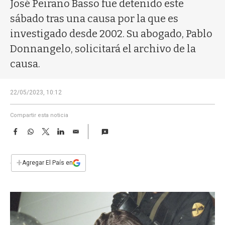
a
José Peirano Basso fue detenido este
sábado tras una causa por la que es
investigado desde 2002. Su abogado, Pablo
Donnangelo, solicitará el archivo de la
causa.
22/05/2023, 10:12
Compartir esta noticia
F
W
T
L
E
a
h
w
i
m
c
a
i
n
a
e
t
t
k
i
+
Agregar El País en
b
s
t
e
l
o
A
e
d
o
p
r
I
k
p
n