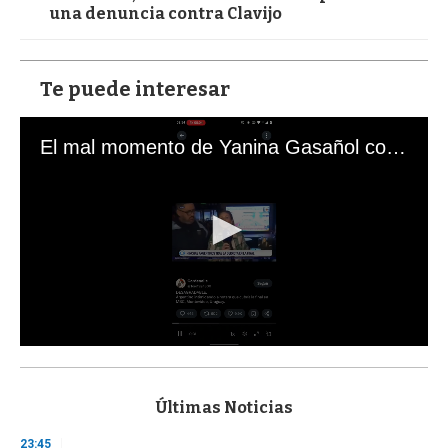
una denuncia contra Clavijo
Te puede interesar
El mal momento de Yanina Gasañol con un hincha argentino en "Subrayado"
0
s
e
c
Últimas Noticias
o
n
23:45