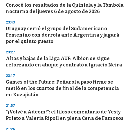
d
Conocé los resultados de la Quiniela y la Tómbola
s
o
nocturna del jueves 6 de agosto de 2026
f
3
23:43
3
s
Uruguay cerró el grupo del Sudamericano
e
Femenino con derrota ante Argentina y jugará
c
por el quinto puesto
o
n
d
23:27
s
Altas y bajas de la Liga AUF: Albion se sigue
reforzando en ataque y contrató a Ignacio Neira
23:17
Games of the Future: Peñarol a paso firme se
metió en los cuartos de final de la competencia
en Kazajistán
21:57
"¡Volvé a Adeom!": el filoso comentario de Yesty
Prieto a Valeria Ripoll en plena Cena de Famosos
21:26