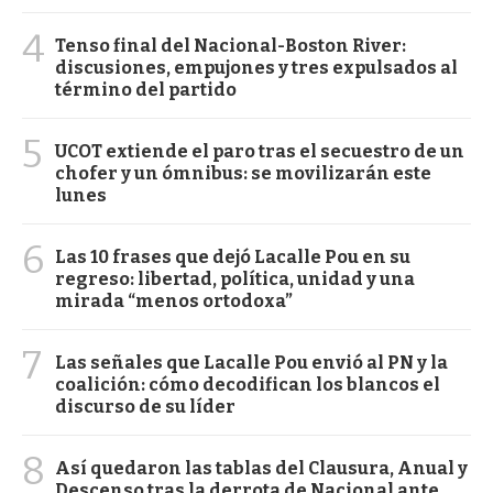
4
Tenso final del Nacional-Boston River:
discusiones, empujones y tres expulsados al
término del partido
5
UCOT extiende el paro tras el secuestro de un
chofer y un ómnibus: se movilizarán este
lunes
6
Las 10 frases que dejó Lacalle Pou en su
regreso: libertad, política, unidad y una
mirada “menos ortodoxa”
7
Las señales que Lacalle Pou envió al PN y la
coalición: cómo decodifican los blancos el
discurso de su líder
8
Así quedaron las tablas del Clausura, Anual y
Descenso tras la derrota de Nacional ante