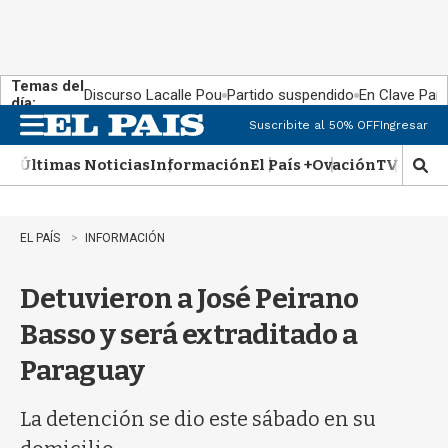
Temas del
Discurso Lacalle Pou
Partido suspendido
En Clave País
día:
Suscribite al 50% OFF
Ingresar
M
e
Últimas Noticias
Información
El País +
Ovación
TV Show
n
M
u
o
s
t
EL PAÍS
INFORMACIÓN
r
a
Detuvieron a José Peirano
r
b
Basso y será extraditado a
�
s
Paraguay
q
u
e
La detención se dio este sábado en su
d