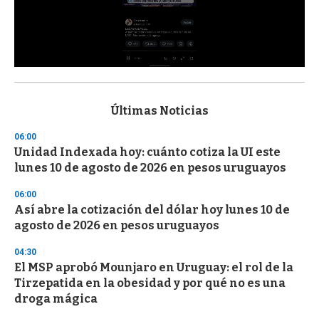
0
s
e
c
Últimas Noticias
o
n
06:00
d
Unidad Indexada hoy: cuánto cotiza la UI este
s
o
lunes 10 de agosto de 2026 en pesos uruguayos
f
3
06:00
3
s
Así abre la cotización del dólar hoy lunes 10 de
e
agosto de 2026 en pesos uruguayos
c
o
04:30
n
d
El MSP aprobó Mounjaro en Uruguay: el rol de la
s
Tirzepatida en la obesidad y por qué no es una
droga mágica