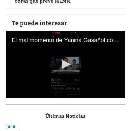
obras que prevé la IMM
Te puede interesar
El mal momento de Yanina Gasañol con un hincha argentino en "Subrayado"
0
s
e
c
Últimas Noticias
o
n
10:18
d