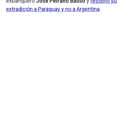
exbanquero
José Peirano Basso
y
resolvió su
extradición a Paraguay y no a Argentina
.