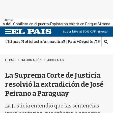
Tema
s del
Conflicto en el puerto
Explotaron cajero en Parque Miramar
día:
Suscribite al 50% OFF
Ingresar
M
e
Últimas Noticias
Información
El País +
Ovación
TV Show
n
M
u
o
s
t
EL PAÍS
INFORMACIÓN
JUDICIALES
r
a
La Suprema Corte de Justicia
r
b
resolvió la extradición de José
�
s
Peirano a Paraguay
q
u
e
La Justicia entendió que las sentencias
d