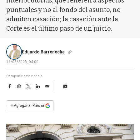
interlocutorias, que refieren a aspectos
a
puntuales y no al fondo del asunto, no
admiten casación; la casación ante la
Corte es el último paso de un juicio.
Eduardo Barreneche
16/05/2023, 04:00
Compartir esta noticia
F
W
T
L
E
a
h
w
i
m
c
a
i
n
a
e
t
t
k
i
+
Agregar El País en
b
s
t
e
l
o
A
e
d
o
p
r
I
k
p
n