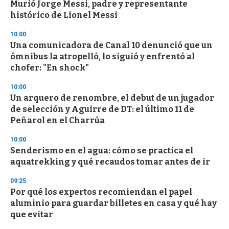
Murió Jorge Messi, padre y representante
s
o
histórico de Lionel Messi
f
3
10:00
3
s
Una comunicadora de Canal 10 denunció que un
e
ómnibus la atropelló, lo siguió y enfrentó al
c
chofer: "En shock"
o
n
d
10:00
s
Un arquero de renombre, el debut de un jugador
de selección y Aguirre de DT: el último 11 de
Peñarol en el Charrúa
10:00
Senderismo en el agua: cómo se practica el
aquatrekking y qué recaudos tomar antes de ir
09:25
Por qué los expertos recomiendan el papel
aluminio para guardar billetes en casa y qué hay
que evitar