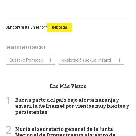
¿Encontraste un error?
Reportar
Temas relacionados
Gustavo Penadés
explotación sexual infantil
Las Más Vistas
1
Buena parte del país bajo alerta naranja y
amarilla de Inumet por vientos muy fuertes y
persistentes
2
Murió el secretario general de la Junta
Nacional de Drogas tras un siniestro de