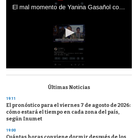
El mal momento de Yanina Gasañol con un hincha argentino en "Subrayado"
0
s
e
c
Últimas Noticias
o
n
19:11
d
El pronóstico para el viernes 7 de agosto de 2026:
s
o
cómo estará el tiempo en cada zona del país,
f
según Inumet
3
3
s
19:00
e
Cuántas horas conviene dormir después de los