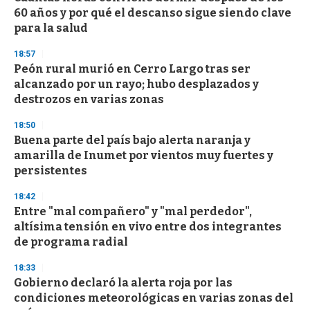
c
60 años y por qué el descanso sigue siendo clave
o
n
para la salud
d
s
18:57
Peón rural murió en Cerro Largo tras ser
alcanzado por un rayo; hubo desplazados y
destrozos en varias zonas
18:50
Buena parte del país bajo alerta naranja y
amarilla de Inumet por vientos muy fuertes y
persistentes
18:42
Entre "mal compañero" y "mal perdedor",
altísima tensión en vivo entre dos integrantes
de programa radial
18:33
Gobierno declaró la alerta roja por las
condiciones meteorológicas en varias zonas del