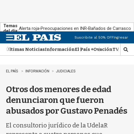
Temas
Alerta roja
Preocupaciones en INR
Bañados de Carrasco
del día:
Suscribite al 50% OFF
Ingresar
M
e
Últimas Noticias
Información
El País +
Ovación
TV Show
n
M
u
o
s
t
EL PAÍS
INFORMACIÓN
JUDICIALES
r
a
Otros dos menores de edad
r
b
denunciaron que fueron
�
s
abusados por Gustavo Penadés
q
u
e
El consultorio jurídico de la UdelaR
d