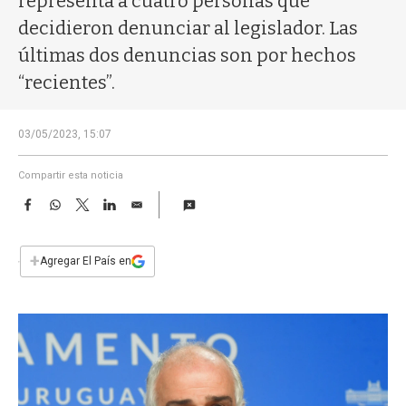
representa a cuatro personas que
a
decidieron denunciar al legislador. Las
últimas dos denuncias son por hechos
“recientes”.
03/05/2023, 15:07
Compartir esta noticia
F
W
T
L
E
a
h
w
i
m
c
a
i
n
a
e
t
t
k
i
+
Agregar El País en
b
s
t
e
l
o
A
e
d
o
p
r
I
k
p
n