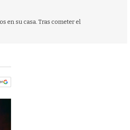
s
q
u
e
s en su casa. Tras cometer el
d
a
 en