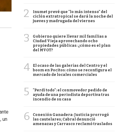
2
Inumet prevé que "lo más intenso" del
ciclón extratropical se dará la noche del
jueves y madrugada del viernes
3
Gobierno quiere llevar mil familias a
Ciudad Vieja aprovechando ocho
propiedades públicas: ¿cómo es el plan
del MVOT?
4
El ocaso de las galerías del Centro y el
boom en Pocitos: cómo se reconfigura el
mercado de locales comerciales
5
"Perdí todo": el conmovedor pedido de
ayuda de una periodista deportiva tras
incendio de su casa
rante
6
Conexión Ganadera: Justicia prorrogó
, un
las cautelares; Cabral denunció
amenazas y Carrasco reclamó traslados