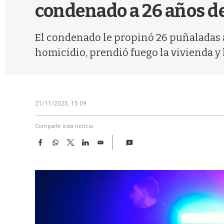
condenado a 26 años de
El condenado le propinó 26 puñaladas a
homicidio, prendió fuego la vivienda y
21/11/2025, 15:09
Compartir esta noticia
F
W
T
L
E
a
h
w
i
m
c
a
i
n
a
e
t
t
k
i
b
s
t
e
l
o
A
e
d
o
p
r
I
k
p
n