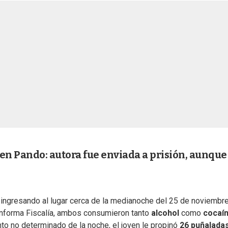
n Pando: autora fue enviada a prisión, aunque
 ingresando al lugar cerca de la medianoche del 25 de noviembre
ue informa Fiscalía, ambos consumieron tanto
alcohol
como
cocaí
o no determinado de la noche, el joven le propinó
26 puñalada