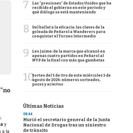
7
Las "presiones" de Estados Unidos que ha
recibido el gobierno en este período y
qué diálogo se está manteniendo
8
Del ballet a la eficacia: las claves de la
goleada de Peñarol a Wanderers para
conquistar el Torneo Intermedio
9
Leo Jaime: de la marca que alcanzó en
apenas cuatro partidos en Peñarol al
MVP de la final con más que gambetas
10
Sorteo del 5 de Oro de este miércoles 5 de
agosto de 2026: números sorteados,
pozos y aciertos
 "no
Últimas Noticias
08:44
,
Murió el secretario general de la Junta
na
y
Nacional de Drogas tras un siniestro
de tránsito
s
a la