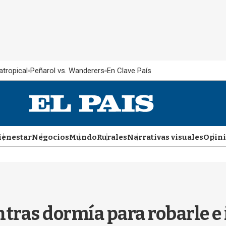
atropical
Peñarol vs. Wanderers
En Clave País
ienestar
Negocios
Mundo
Rurales
Narrativas visuales
Opin
ras dormía para robarle e i