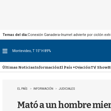
Temas del día:
Conexión Ganadera
Inumet advierte por ciclón extr
Montevideo, T 15° H 89%
M
e
n
u
Últimas Noticias
Información
El País +
Ovación
TV Show
B
EL PAÍS
INFORMACIÓN
JUDICIALES
Mató a un hombre mient