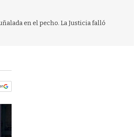
s
q
u
e
ñalada en el pecho. La Justicia falló
d
a
 en