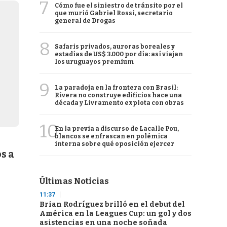
7
Cómo fue el siniestro de tránsito por el
que murió Gabriel Rossi, secretario
general de Drogas
8
Safaris privados, auroras boreales y
estadías de US$ 3.000 por día: así viajan
los uruguayos premium
9
La paradoja en la frontera con Brasil:
Rivera no construye edificios hace una
década y Livramento explota con obras
10
En la previa a discurso de Lacalle Pou,
blancos se enfrascan en polémica
interna sobre qué oposición ejercer
s a
Últimas Noticias
11:37
Brian Rodríguez brilló en el debut del
América en la Leagues Cup: un gol y dos
asistencias en una noche soñada