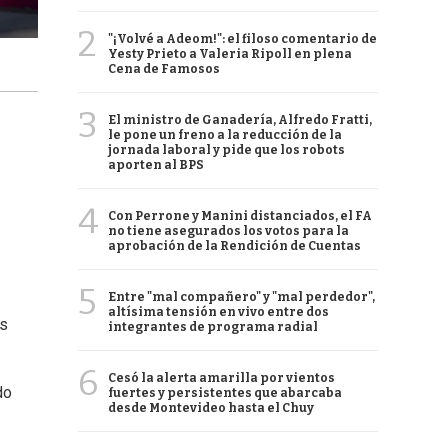
2
"¡Volvé a Adeom!": el filoso comentario de
Yesty Prieto a Valeria Ripoll en plena
Cena de Famosos
3
El ministro de Ganadería, Alfredo Fratti,
le pone un freno a la reducción de la
jornada laboral y pide que los robots
aporten al BPS
4
Con Perrone y Manini distanciados, el FA
no tiene asegurados los votos para la
aprobación de la Rendición de Cuentas
5
Entre "mal compañero" y "mal perdedor",
altísima tensión en vivo entre dos
es
integrantes de programa radial
6
Cesó la alerta amarilla por vientos
do
fuertes y persistentes que abarcaba
desde Montevideo hasta el Chuy