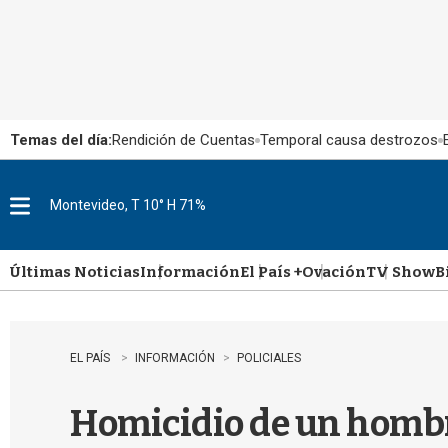
Temas del día:
Rendición de Cuentas
Temporal causa destrozos
Montevideo, T 10° H 71%
M
e
n
u
Últimas Noticias
Información
El País +
Ovación
TV Show
B
EL PAÍS
INFORMACIÓN
POLICIALES
Homicidio de un hombre