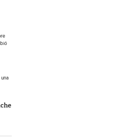
bre
ibió
e una
iche