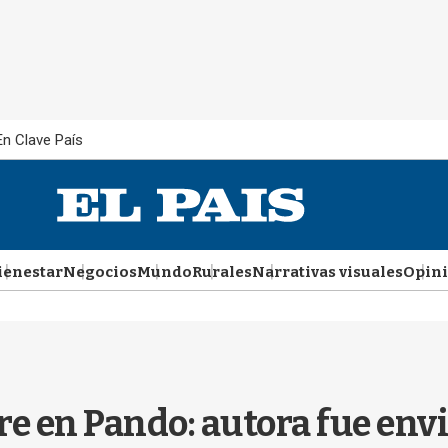
En Clave País
ienestar
Negocios
Mundo
Rurales
Narrativas visuales
Opin
 en Pando: autora fue envi