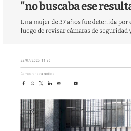
"no buscaba ese result
Una mujer de 37 años fue detenida por e
luego de revisar cámaras de seguridad y 
28/07/2025, 11:36
Compartir esta noticia
F
W
T
L
E
a
h
w
i
m
c
a
i
n
a
e
t
t
k
i
b
s
t
e
l
o
A
e
d
o
p
r
I
k
p
n