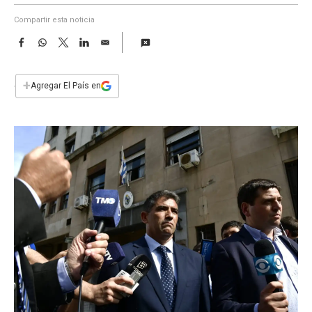
a
Compartir esta noticia
F
W
T
L
E
a
h
w
i
m
c
a
i
n
a
e
t
t
k
i
+
Agregar El País en
b
s
t
e
l
o
A
e
d
o
p
r
I
k
p
n