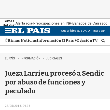
Temas
Alerta roja
Preocupaciones en INR
Bañados de Carrasco
del día:
Suscribite al 50% OFF
Ingresar
M
e
Últimas Noticias
Información
El País +
Ovación
TV Show
n
M
u
o
s
t
EL PAÍS
INFORMACIÓN
JUDICIALES
r
a
Jueza Larrieu procesó a Sendic
r
b
por abuso de funciones y
�
s
peculado
q
u
e
d
28/05/2018, 09:38