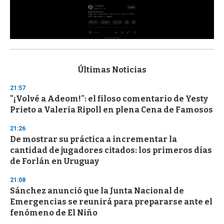
0
s
e
c
Últimas Noticias
o
n
21:57
d
"¡Volvé a Adeom!": el filoso comentario de Yesty
s
o
Prieto a Valeria Ripoll en plena Cena de Famosos
f
3
21:26
3
s
De mostrar su práctica a incrementar la
e
cantidad de jugadores citados: los primeros días
c
de Forlán en Uruguay
o
n
d
21:08
s
Sánchez anunció que la Junta Nacional de
Emergencias se reunirá para prepararse ante el
fenómeno de El Niño