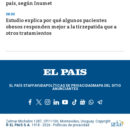
país, según Inumet
08:00
Estudio explica por qué algunos pacientes
obesos responden mejor a la tirzepatida que a
otros tratamientos
EL PAÍS STAFF
AYUDA
POLÍTICAS DE PRIVACIDAD
MAPA DEL SITIO
ANUNCIANTES
f
t
i
l
y
t
g
w
t
a
w
n
i
o
i
o
h
e
c
i
s
n
u
k
o
a
l
e
t
t
k
t
t
g
t
e
Zelmar Michelini 1287, CP.11100, Montevideo, Uruguay. Copyright
b
t
a
e
u
o
l
s
g
®
EL PAIS S.A.
1918 - 2026 -
Políticas de privacidad