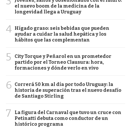
3
Jóvenes, sanos y obsesionados con el futuro:
el nuevo boom de la medicina de la
longevidad llega a Uruguay
4
Hígado graso: seis bebidas que pueden
ayudar a cuidar la salud hepática y los
hábitos que las complementan
5
City Torque y Peñarol en un prometedor
partido por el Torneo Clausura: hora,
formaciones y dónde verlo en vivo
6
Correrá 50 km al día por todo Uruguay: la
historia de superación tras el nuevo desafío
de Santiago Stirling
7
La figura del Carnaval que tuvo un cruce con
Petinatti debuta como conductor de un
histórico programa