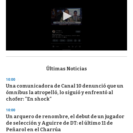
0
s
e
c
Últimas Noticias
o
n
10:00
d
Una comunicadora de Canal 10 denunció que un
s
o
ómnibus la atropelló, lo siguió y enfrentó al
f
chofer: "En shock"
3
3
s
10:00
e
Un arquero de renombre, el debut de un jugador
c
de selección y Aguirre de DT: el último 11 de
o
n
Peñarol en el Charrúa