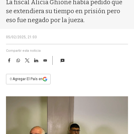
a
La fiscal Alicia Ghione había pedido que
se extendiera su tiempo en prisión pero
eso fue negado por la jueza.
05/02/2025, 21:03
Compartir esta noticia
F
W
T
L
E
a
h
w
i
m
c
a
i
n
a
e
t
t
k
i
+
Agregar El País en
b
s
t
e
l
o
A
e
d
o
p
r
I
k
p
n