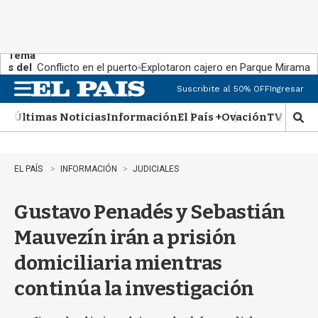
Tema
s del
Conflicto en el puerto
Explotaron cajero en Parque Miramar
día:
Suscribite al 50% OFF
Ingresar
M
e
Últimas Noticias
Información
El País +
Ovación
TV Show
n
M
u
o
s
t
EL PAÍS
INFORMACIÓN
JUDICIALES
r
a
Gustavo Penadés y Sebastián
r
b
Mauvezín irán a prisión
�
s
domiciliaria mientras
q
u
continúa la investigación
e
d