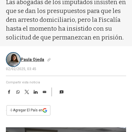
a
Las abogadas de los imputados insisten en
que se dan los presupuestos para que les
den arresto domiciliario, pero la Fiscalía
hasta el momento ha insistido con su
solicitud de que permanezcan en prisión.
Paula Ojeda
02/02/2025, 03:45
Compartir esta noticia
F
W
T
L
E
a
h
w
i
m
c
a
i
n
a
e
t
t
k
i
+
Agregar El País en
b
s
t
e
l
o
A
e
d
o
p
r
I
k
p
n