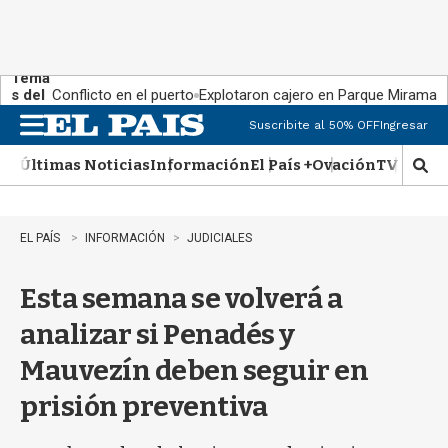
Tema
s del
Conflicto en el puerto
Explotaron cajero en Parque Miramar
día:
Suscribite al 50% OFF
Ingresar
M
e
Últimas Noticias
Información
El País +
Ovación
TV Show
n
M
u
o
s
t
EL PAÍS
INFORMACIÓN
JUDICIALES
r
a
Esta semana se volverá a
r
b
analizar si Penadés y
�
s
Mauvezín deben seguir en
q
u
prisión preventiva
e
d