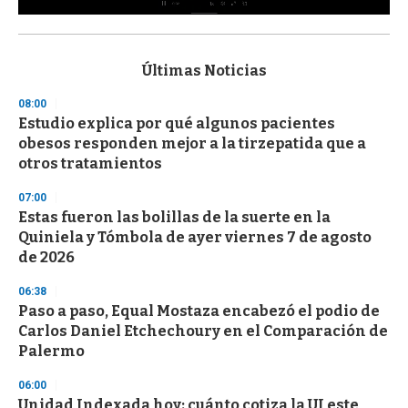
0
s
e
c
Últimas Noticias
o
n
08:00
d
Estudio explica por qué algunos pacientes
s
o
obesos responden mejor a la tirzepatida que a
f
otros tratamientos
3
3
s
07:00
e
Estas fueron las bolillas de la suerte en la
c
Quiniela y Tómbola de ayer viernes 7 de agosto
o
n
de 2026
d
s
06:38
Paso a paso, Equal Mostaza encabezó el podio de
Carlos Daniel Etchechoury en el Comparación de
Palermo
06:00
Unidad Indexada hoy: cuánto cotiza la UI este