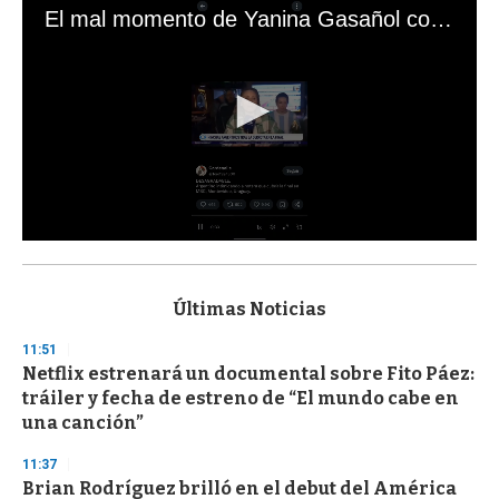
El mal momento de Yanina Gasañol con un hincha argentino en "Subrayado"
0
s
e
c
Últimas Noticias
o
n
11:51
d
Netflix estrenará un documental sobre Fito Páez:
s
o
tráiler y fecha de estreno de “El mundo cabe en
f
una canción”
3
3
s
11:37
e
Brian Rodríguez brilló en el debut del América
c