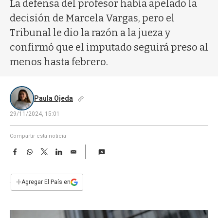
a
La defensa del profesor había apelado la
decisión de Marcela Vargas, pero el
Tribunal le dio la razón a la jueza y
confirmó que el imputado seguirá preso al
menos hasta febrero.
Paula Ojeda
29/11/2024, 15:01
Compartir esta noticia
F
W
T
L
E
a
h
w
i
m
c
a
i
n
a
e
t
t
k
i
+
Agregar El País en
b
s
t
e
l
o
A
e
d
o
p
r
I
k
p
n