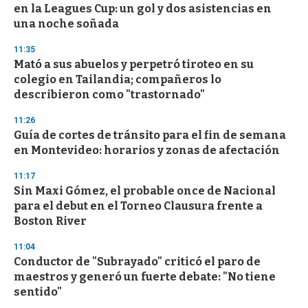
en la Leagues Cup: un gol y dos asistencias en
o
n
una noche soñada
d
s
11:35
Mató a sus abuelos y perpetró tiroteo en su
colegio en Tailandia; compañeros lo
describieron como "trastornado"
11:26
Guía de cortes de tránsito para el fin de semana
en Montevideo: horarios y zonas de afectación
11:17
Sin Maxi Gómez, el probable once de Nacional
para el debut en el Torneo Clausura frente a
Boston River
11:04
Conductor de "Subrayado" criticó el paro de
maestros y generó un fuerte debate: "No tiene
sentido"