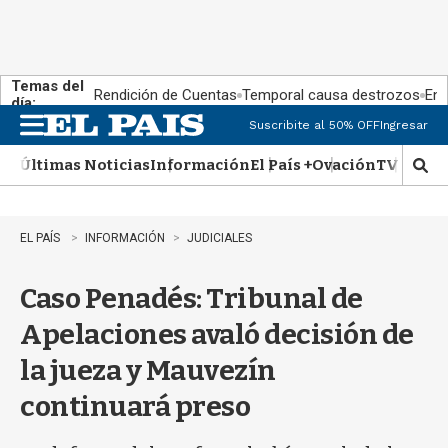
Temas del
Rendición de Cuentas
Temporal causa destrozos
En 
día:
Suscribite al 50% OFF
Ingresar
M
e
Últimas Noticias
Información
El País +
Ovación
TV Show
n
M
u
o
s
t
EL PAÍS
INFORMACIÓN
JUDICIALES
r
a
Caso Penadés: Tribunal de
r
b
Apelaciones avaló decisión de
�
s
la jueza y Mauvezín
q
u
continuará preso
e
d