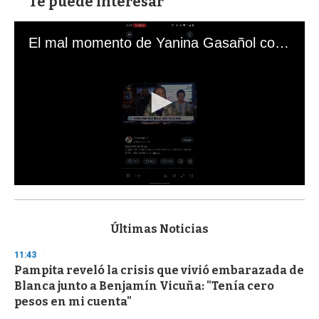
Te puede interesar
El mal momento de Yanina Gasañol con un hincha argentino en "Subrayado"
0
s
e
c
Últimas Noticias
o
n
11:43
d
Pampita reveló la crisis que vivió embarazada de
s
o
Blanca junto a Benjamín Vicuña: "Tenía cero
f
pesos en mi cuenta"
3
3