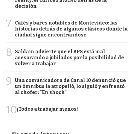
reality: el curioso motivo detrás de la
decisión
7
Cafés y bares notables de Montevideo: las
historias detrás de algunos clásicos donde la
ciudad sigue encontrándose
8
Saldain advierte que el BPS está mal
asesorando a jubilados por la posibilidad de
volver a trabajar
9
Una comunicadora de Canal 10 denunció que
un ómnibus la atropelló, lo siguió y enfrentó
al chofer: "En shock"
10
¡Todos a trabajar menos!