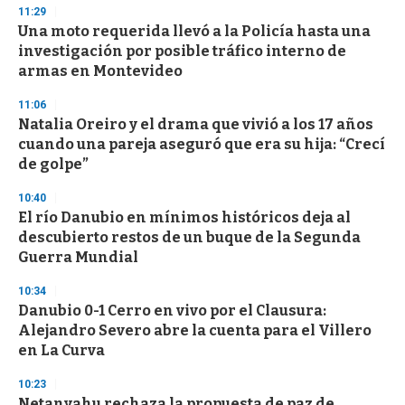
s
11:29
e
Una moto requerida llevó a la Policía hasta una
c
investigación por posible tráfico interno de
o
n
armas en Montevideo
d
s
11:06
Natalia Oreiro y el drama que vivió a los 17 años
cuando una pareja aseguró que era su hija: “Crecí
de golpe”
10:40
El río Danubio en mínimos históricos deja al
descubierto restos de un buque de la Segunda
Guerra Mundial
10:34
Danubio 0-1 Cerro en vivo por el Clausura:
Alejandro Severo abre la cuenta para el Villero
en La Curva
10:23
Netanyahu rechaza la propuesta de paz de