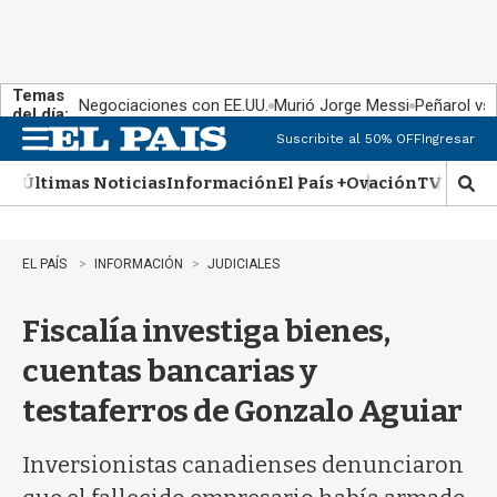
Temas
Negociaciones con EE.UU.
Murió Jorge Messi
Peñarol vs
del día:
Suscribite al 50% OFF
Ingresar
M
e
Últimas Noticias
Información
El País +
Ovación
TV Show
n
M
u
o
s
t
EL PAÍS
INFORMACIÓN
JUDICIALES
r
a
Fiscalía investiga bienes,
r
b
cuentas bancarias y
�
s
testaferros de Gonzalo Aguiar
q
u
e
Inversionistas canadienses denunciaron
d