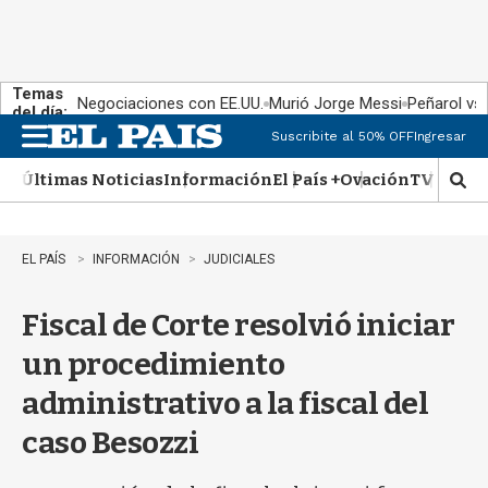
Temas
Negociaciones con EE.UU.
Murió Jorge Messi
Peñarol vs
del día:
Suscribite al 50% OFF
Ingresar
M
e
Últimas Noticias
Información
El País +
Ovación
TV Show
n
M
u
o
s
t
EL PAÍS
INFORMACIÓN
JUDICIALES
r
a
Fiscal de Corte resolvió iniciar
r
b
un procedimiento
�
s
administrativo a la fiscal del
q
u
caso Besozzi
e
d