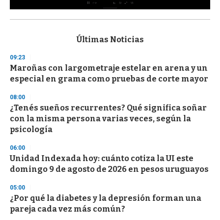
0
s
e
c
Últimas Noticias
o
n
09:23
d
Maroñas con largometraje estelar en arena y un
s
o
especial en grama como pruebas de corte mayor
f
3
08:00
3
s
¿Tenés sueños recurrentes? Qué significa soñar
e
con la misma persona varias veces, según la
c
psicología
o
n
d
06:00
s
Unidad Indexada hoy: cuánto cotiza la UI este
domingo 9 de agosto de 2026 en pesos uruguayos
05:00
¿Por qué la diabetes y la depresión forman una
pareja cada vez más común?