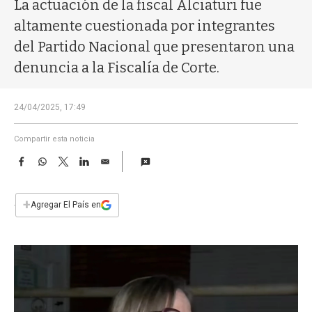
a
La actuación de la fiscal Alciaturi fue
altamente cuestionada por integrantes
del Partido Nacional que presentaron una
denuncia a la Fiscalía de Corte.
24/04/2025, 17:49
Compartir esta noticia
F
W
T
L
E
a
h
w
i
m
c
a
i
n
a
e
t
t
k
i
+
Agregar El País en
b
s
t
e
l
o
A
e
d
o
p
r
I
k
p
n