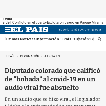
Tema
s del
Conflicto en el puerto
Explotaron cajero en Parque Miramar
día:
Suscribite al 50% OFF
Ingresar
M
e
Últimas Noticias
Información
El País +
Ovación
TV Show
n
M
u
o
s
t
EL PAÍS
INFORMACIÓN
JUDICIALES
r
a
Diputado colorado que calificó
r
b
de “bobada” al covid-19 en un
�
s
audio viral fue absuelto
q
u
e
En un audio que se hizo viral, el legislador
d