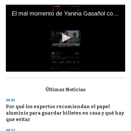
El mal momento de Yanina Gasañol con un hincha argentino en "Subrayado"
0
s
e
c
Últimas Noticias
o
n
09:25
d
Por qué los expertos recomiendan el papel
s
o
aluminio para guardar billetes en casa y qué hay
f
que evitar
3
3
s
09:13