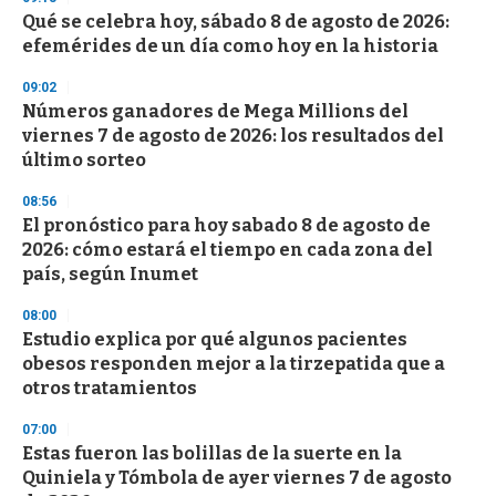
e
Qué se celebra hoy, sábado 8 de agosto de 2026:
c
efemérides de un día como hoy en la historia
o
n
d
09:02
s
Números ganadores de Mega Millions del
viernes 7 de agosto de 2026: los resultados del
último sorteo
08:56
El pronóstico para hoy sabado 8 de agosto de
2026: cómo estará el tiempo en cada zona del
país, según Inumet
08:00
Estudio explica por qué algunos pacientes
obesos responden mejor a la tirzepatida que a
otros tratamientos
07:00
Estas fueron las bolillas de la suerte en la
Quiniela y Tómbola de ayer viernes 7 de agosto