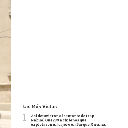
Las Más Vistas
1
Así detuvieron al cantante de trap
Nahuel One23 y a chilenos que
explotaron un cajero en Parque Miramar