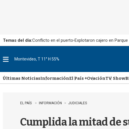
Temas del día:
Conflicto en el puerto
Explotaron cajero en Parque
Montevideo, T 11° H 55%
M
e
n
u
Últimas Noticias
Información
El País +
Ovación
TV Show
B
EL PAÍS
INFORMACIÓN
JUDICIALES
Cumplida la mitad de su