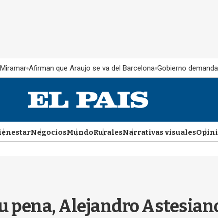
 Miramar
Afirman que Araujo se va del Barcelona
Gobierno demanda
ienestar
Negocios
Mundo
Rurales
Narrativas visuales
Opin
 pena, Alejandro Astesiano s