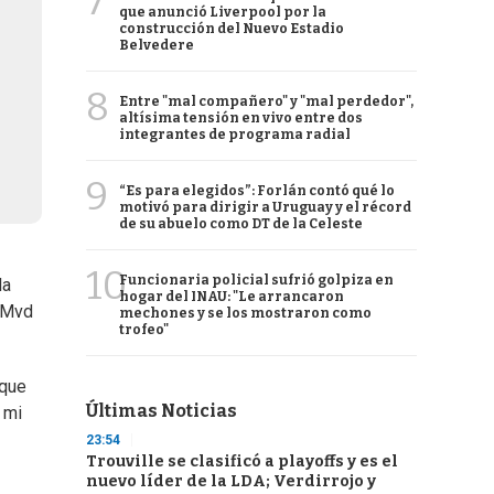
7
que anunció Liverpool por la
construcción del Nuevo Estadio
Belvedere
8
Entre "mal compañero" y "mal perdedor",
altísima tensión en vivo entre dos
integrantes de programa radial
9
“Es para elegidos”: Forlán contó qué lo
motivó para dirigir a Uruguay y el récord
de su abuelo como DT de la Celeste
10
Funcionaria policial sufrió golpiza en
la
hogar del INAU: "Le arrancaron
ó Mvd
mechones y se los mostraron como
trofeo"
 que
Últimas Noticias
 mi
23:54
Trouville se clasificó a playoffs y es el
nuevo líder de la LDA; Verdirrojo y