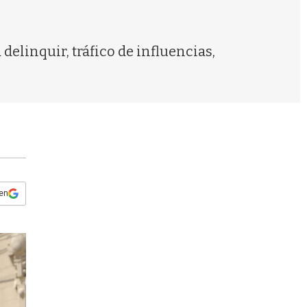
s
q
u
e
delinquir, tráfico de influencias,
d
a
 en