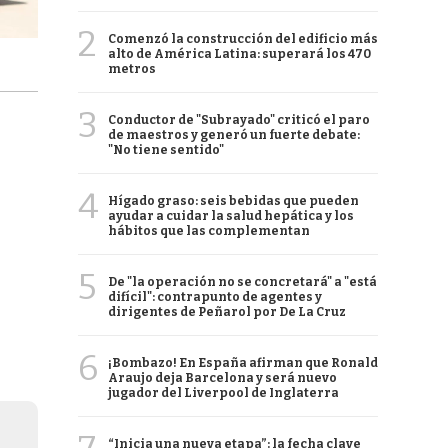
2
Comenzó la construcción del edificio más
alto de América Latina: superará los 470
metros
3
Conductor de "Subrayado" criticó el paro
de maestros y generó un fuerte debate:
"No tiene sentido"
4
Hígado graso: seis bebidas que pueden
ayudar a cuidar la salud hepática y los
hábitos que las complementan
5
De "la operación no se concretará" a "está
difícil": contrapunto de agentes y
dirigentes de Peñarol por De La Cruz
6
¡Bombazo! En España afirman que Ronald
Araujo deja Barcelona y será nuevo
jugador del Liverpool de Inglaterra
“Inicia una nueva etapa”: la fecha clave