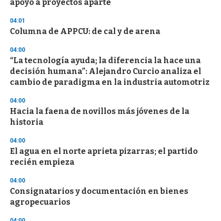
apoyo a proyectos aparte
o
n
d
04:01
s
Columna de APPCU: de cal y de arena
04:00
“La tecnología ayuda; la diferencia la hace una
decisión humana”: Alejandro Curcio analiza el
cambio de paradigma en la industria automotriz
04:00
Hacia la faena de novillos más jóvenes de la
historia
04:00
El agua en el norte aprieta pizarras; el partido
recién empieza
04:00
Consignatarios y documentación en bienes
agropecuarios
04:00