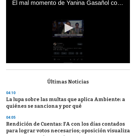
El mal momento de Yanina Gasañol con un hincha argentino en "Subrayado"
0
s
e
c
Últimas Noticias
o
n
04:10
d
La lupa sobre las multas que aplica Ambiente: a
s
o
quiénes se sanciona y por qué
f
3
04:05
3
s
Rendición de Cuentas: FA con los días contados
e
para lograr votos necesarios; oposición visualiza
c