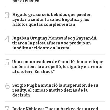
por el clásico
3
Hígado graso: seis bebidas que pueden
ayudar a cuidar la salud hepática y los
hábitos que las complementan
4
Jugaban Uruguay Montevideo y Paysandú,
tiraron la pelota afuera y se produjo un
insólito accidente en la ruta
5
Una comunicadora de Canal 10 denunció que
un ómnibus la atropelló, lo siguió y enfrentó
al chofer: "En shock"
6
Sergio Puglia anunció la suspensión de su
reality: el curioso motivo detrás de la
decisión
7
Javier Nóblega: "Fue un hackeo de una red