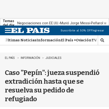
Temas
Negociaciones con EE.UU.
Murió Jorge Messi
Peñarol vs
del día:
Suscribite al 50% OFF
Ingresar
M
e
Últimas Noticias
Información
El País +
Ovación
TV Show
n
M
u
o
s
t
EL PAÍS
INFORMACIÓN
JUDICIALES
r
a
Caso "Pepín": jueza suspendió
r
b
extradición hasta que se
�
s
resuelva su pedido de
q
u
refugiado
e
d