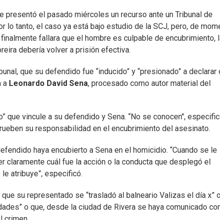
e presentó el pasado miércoles un recurso ante un Tribunal de
r lo tanto, el caso ya está bajo estudio de la SCJ, pero, de mom
ia finalmente fallara que el hombre es culpable de encubrimiento, 
eira debería volver a prisión efectiva.
bunal, que su defendido fue “inducido” y “presionado” a declarar
 a
Leonardo David Sena
, procesado como autor material del
” que vincule a su defendido y Sena. “No se conocen", especific
ueben su responsabilidad en el encubrimiento del asesinato.
defendido haya encubierto a Sena en el homicidio. “Cuando se le
 claramente cuál fue la acción o la conducta que desplegó el
e atribuye”, especificó.
 que su representado se “trasladó al balneario Valizas el día x” 
ridades” o que, desde la ciudad de Rivera se haya comunicado co
l crimen.