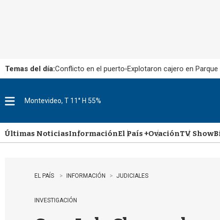
Temas del día:
Conflicto en el puerto
Explotaron cajero en Parque
Montevideo, T 11° H 55%
M
e
n
u
Últimas Noticias
Información
El País +
Ovación
TV Show
B
EL PAÍS
INFORMACIÓN
JUDICIALES
INVESTIGACIÓN