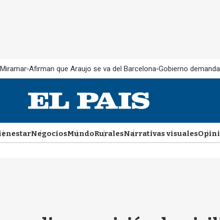
 Miramar
Afirman que Araujo se va del Barcelona
Gobierno demanda
ienestar
Negocios
Mundo
Rurales
Narrativas visuales
Opin