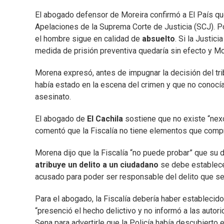
El abogado defensor de Moreira confirmó a El País qu
Apelaciones de la Suprema Corte de Justicia (SCJ). Po
el hombre sigue en calidad de
absuelto
. Si la Justic
medida de prisión preventiva quedaría sin efecto y Mor
Morena expresó, antes de impugnar la decisión del tri
había estado en la escena del crimen y que no conocía
asesinato.
El abogado de
El Cachila
sostiene que no existe “nexo
comentó que la Fiscalía no tiene elementos que compr
Morena dijo que la Fiscalía “no puede probar” que su 
atribuye un delito a un ciudadano
se debe establecer
acusado para poder ser responsable del delito que se l
Para el abogado, la Fiscalía debería haber establecido
“presenció el hecho delictivo y no informó a las auto
Sena para advertirle que la Policía había descubierto e