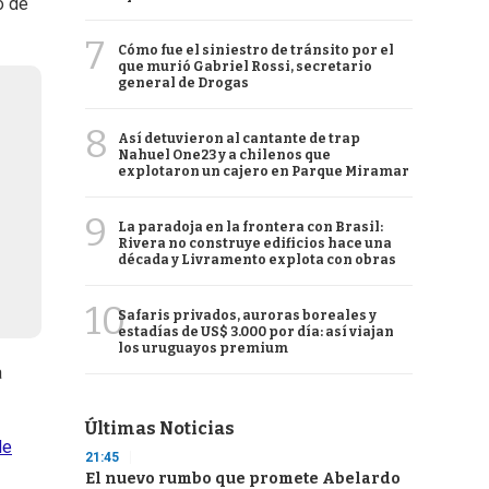
o de
7
Cómo fue el siniestro de tránsito por el
que murió Gabriel Rossi, secretario
general de Drogas
8
Así detuvieron al cantante de trap
Nahuel One23 y a chilenos que
explotaron un cajero en Parque Miramar
9
La paradoja en la frontera con Brasil:
Rivera no construye edificios hace una
década y Livramento explota con obras
10
Safaris privados, auroras boreales y
estadías de US$ 3.000 por día: así viajan
los uruguayos premium
a
Últimas Noticias
de
21:45
El nuevo rumbo que promete Abelardo