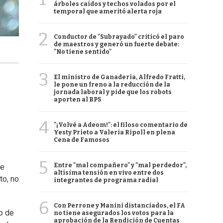
árboles caídos y techos volados por el
temporal que ameritó alerta roja
2
Conductor de "Subrayado" criticó el paro
de maestros y generó un fuerte debate:
"No tiene sentido"
3
El ministro de Ganadería, Alfredo Fratti,
le pone un freno a la reducción de la
jornada laboral y pide que los robots
aporten al BPS
4
"¡Volvé a Adeom!": el filoso comentario de
Yesty Prieto a Valeria Ripoll en plena
Cena de Famosos
5
Entre "mal compañero" y "mal perdedor",
de
altísima tensión en vivo entre dos
to, no
integrantes de programa radial
6
Con Perrone y Manini distanciados, el FA
o de
no tiene asegurados los votos para la
aprobación de la Rendición de Cuentas