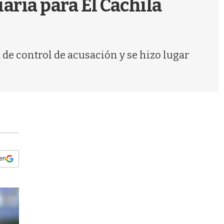
aria para El Cachila
s
q
u
e
d
de control de acusación y se hizo lugar
a
 en