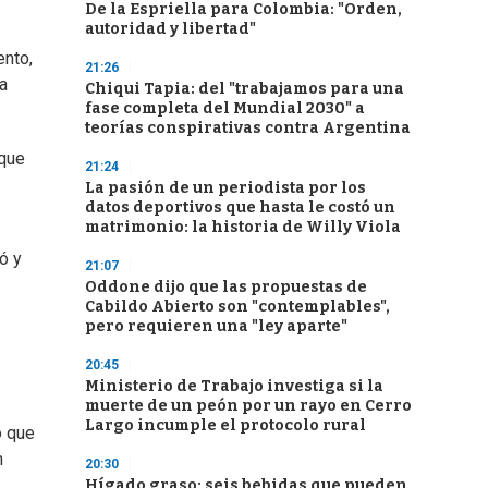
De la Espriella para Colombia: "Orden,
autoridad y libertad"
ento,
21:26
la
Chiqui Tapia: del "trabajamos para una
fase completa del Mundial 2030" a
teorías conspirativas contra Argentina
 que
21:24
La pasión de un periodista por los
datos deportivos que hasta le costó un
matrimonio: la historia de Willy Viola
ó y
21:07
Oddone dijo que las propuestas de
Cabildo Abierto son "contemplables",
pero requieren una "ley aparte"
20:45
Ministerio de Trabajo investiga si la
muerte de un peón por un rayo en Cerro
Largo incumple el protocolo rural
o que
n
20:30
Hígado graso: seis bebidas que pueden