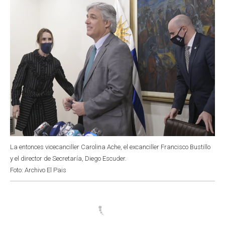
k
p
n
La entonces vicecanciller Carolina Ache, el excanciller Francisco Bustillo
y el director de Secretaría, Diego Escuder.
Foto: Archivo El Pais