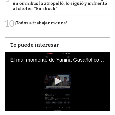
un ómnibus la atropelló, lo siguió y enfrentó
al chofer: "En shock"
10
¡Todos a trabajar menos!
Te puede interesar
El mal momento de Yanina Gasañol con un hincha argentino en "Subrayado"
0