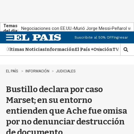
Temas
Negociaciones con EE.UU.
Murió Jorge Messi
Peñarol vs
del día:
Suscribite al 50% OFF
Ingresar
M
e
Últimas Noticias
Información
El País +
Ovación
TV Show
n
M
u
o
s
t
EL PAÍS
INFORMACIÓN
JUDICIALES
r
a
Bustillo declara por caso
r
b
Marset; en su entorno
�
s
entienden que Ache fue omisa
q
u
por no denunciar destrucción
e
d
de documento