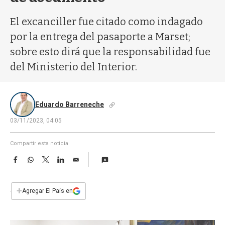
a
El excanciller fue citado como indagado
por la entrega del pasaporte a Marset;
sobre esto dirá que la responsabilidad fue
del Ministerio del Interior.
Eduardo Barreneche
03/11/2023, 04:05
Compartir esta noticia
F
W
T
L
E
a
h
w
i
m
c
a
i
n
a
e
t
t
k
i
+
Agregar El País en
b
s
t
e
l
o
A
e
d
o
p
r
I