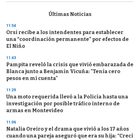
s
e
c
Últimas Noticias
o
n
11:54
d
Orsi recibe a los intendentes para establecer
s
o
una “coordinación permanente” por efectos de
f
El Niño
3
3
s
11:43
e
Pampita reveló la crisis que vivió embarazada de
c
Blanca junto a Benjamín Vicuña: "Tenía cero
o
n
pesos en mi cuenta"
d
s
11:29
Una moto requerida llevó a la Policía hasta una
investigación por posible tráfico interno de
armas en Montevideo
11:06
Natalia Oreiro y el drama que vivió a los 17 años
cuando una pareja aseguró que era su hija: “Crecí